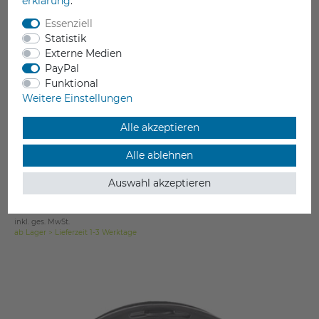
erklärung
.
Essenziell
Statistik
Externe Medien
PayPal
Funktional
3DXTech 3DXSTAT ESD-Flex TPU [90A]
Weitere Einstellungen
leitfähiges TPU
Shore 90A
Alle akzeptieren
10^3 Ohm
für ESD Anwendungen geeignet
Alle ablehnen
Drucktemperatur 220 - 240 °C
2.85 mm
Auswahl akzeptieren
144,90 €
inkl. ges. MwSt.
ab Lager > Lieferzeit 1-3 Werktage