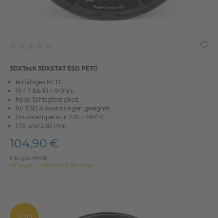
3DXTech 3DXSTAT ESD PETG
leitfähiges PETG
10 ^ 7 bis 10 ^ 9 Ohm
hohe Schlagfestigkeit
für ESD Anwendungen geeignet
Drucktemperatur 230 - 260° C
1.75 und 2.85 mm
104,90 €
inkl. ges. MwSt.
ab Lager > Lieferzeit 1-3 Werktage
Top