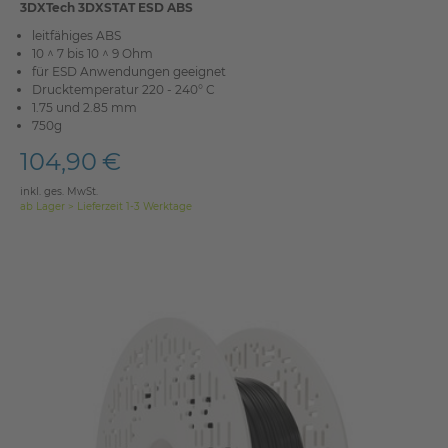
3DXTech 3DXSTAT ESD ABS
leitfähiges ABS
10 ^ 7 bis 10 ^ 9 Ohm
für ESD Anwendungen geeignet
Drucktemperatur 220 - 240° C
1.75 und 2.85 mm
750g
104,90 €
inkl. ges. MwSt.
ab Lager > Lieferzeit 1-3 Werktage