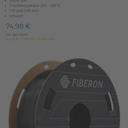
Shore 92A
Drucktemperatur 250 - 255 °C
1.75 und 2.85 mm
schwarz
74,98 €
inkl. ges. MwSt.
ab Lager > Lieferzeit 1-3 Werktage