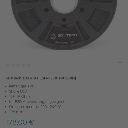
3DXTech 3DXSTAT ESD-FLEX TPU [60D]
leitfähiges TPU
Shore 60D
10²-10³ Ohm
für ESD Anwendungen geeignet
Drucktemperatur 220 - 240 °C
1.75 mm
178,00 €