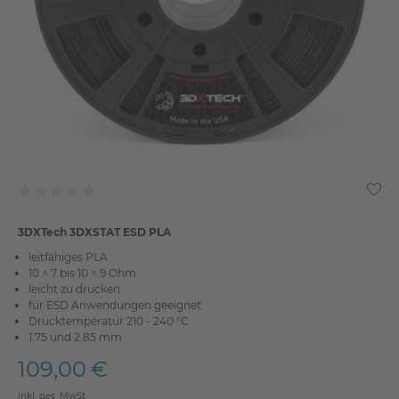
3DXTech 3DXSTAT ESD PLA
leitfähiges PLA
10 ^ 7 bis 10 ^ 9 Ohm
leicht zu drucken
für ESD Anwendungen geeignet
Drucktemperatur 210 - 240 °C
1.75 und 2.85 mm
109,00 €
inkl. ges. MwSt.