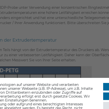
r 3DP-Probe unter Verwendung einer konzentrischen Ringtestme
 Extrudertemperaturen eine höhere Leitfähigkeit erreichen kön
anders eingerichtet und hat eine unterschiedliche Teilegeometrie
Drucker / Ihrer Anwendung funktioniert. Bitte überschreiten Sie
on der Extrudertemperatur
Teils hängt von der Extrudertemperatur des Druckers ab. Wenn I
tur zu einer verbesserten Leitfähigkeit. Daher kann der Oberflä
lchen Messwert Sie von Ihrer Seite erhalten.
nologien auf unserer Website und verarbeiten
n unserer Webseite (z.B. IP-Adresse), um z.B. Inhalte
on Drittanbietern einzubinden oder Zugriffe auf
erarbeitung erfolgt erst durch gesetzte Cookies. Wir
 den Einstellungen benennen.
ung oder aufgrund eines berechtigten Interesses
er abgelehnt werden. Es besteht das Recht, nicht