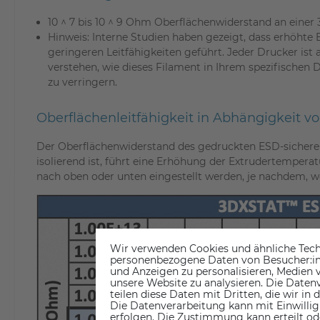
10 ^ 7 bis 10 ^ 9 Ohm Oberflächenwiderstand an eine
Hinweis: Interne Studien haben gezeigt, dass erhöhte
geringeren Leitfähigkeiten geführt. Jeder Drucker ist 
verstehen, wie dieses Filament in Ihrem spezifischen 
zu verringern.
Oberflächenleitfähigkeit in Abhängigkeit v
Der Oberflächenwiderstand des gedruckten ESD-sicheren 
isolierend ist, führt eine Erhöhung der Extrudertempera
nach oben oder unten eingestellt werden, je nachdem, we
Wir verwenden Cookies und ähnliche Tech
personenbezogene Daten von Besucher:inne
und Anzeigen zu personalisieren, Medien v
unsere Website zu analysieren. Die Datenv
teilen diese Daten mit Dritten, die wir in
Die Datenverarbeitung kann mit Einwillig
erfolgen. Die Zustimmung kann erteilt od