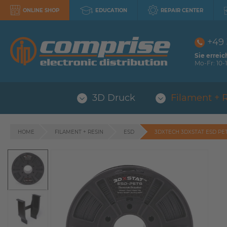
ONLINE SHOP
EDUCATION
REPAIR CENTER
+49
Sie erreic
Mo-Fr: 10-1
3D Druck
Filament + 
HOME
FILAMENT + RESIN
ESD
3DXTECH 3DXSTAT ESD PE