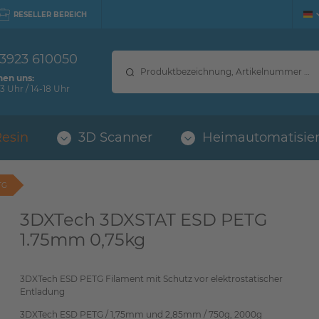
RESELLER BEREICH
 3923 610050
hen uns:
3 Uhr / 14-18 Uhr
Resin
3D Scanner
Heimautomatisie
TG
3DXTech 3DXSTAT ESD PETG
1.75mm 0,75kg
3DXTech ESD PETG Filament mit Schutz vor elektrostatischer
Entladung
3DXTech ESD PETG / 1,75mm und 2,85mm / 750g, 2000g