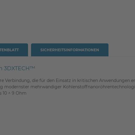
TENBLATT
SICHERHEITSINFORMATIONEN
on 3DXTECH™
e Verbindung, die für den Einsatz in kritischen Anwendungen ent
dung modernster mehrwandiger Kohlenstoffnanoröhrentechnolog
is 10 ^ 9 Ohm