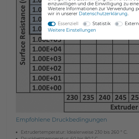
einzuwilligen und die Einwilligung zu ein
Weitere Informationen zur Verwendung p
wir in unserer
Daten­schutz­erklärung
.
Essenziell
Statistik
Exter
Weitere Einstellungen
Empfohlene Druckbedingungen
Extrudertemperatur: Idealerweise 230 bis 260 ° C.
Druckbetttemperatur: 60 bis 90 ° C.