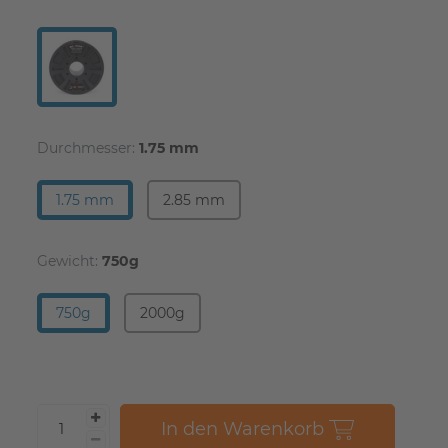
Durchmesser:
1.75 mm
1.75 mm
2.85 mm
Gewicht:
750g
750g
2000g
In den Warenkorb