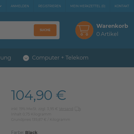
ANMELDEN
REGISTRIEREN
MEIN MERKZETTEL
(
0
)
KONTAKT
Warenkorb
SUCHE
0
Artikel
rung
Computer + Telekom
104,90 €
inkl. 19% MwSt. zzgl. 3,95 €
Versand
Inhalt
0,75
Kilogramm
Grundpreis
139,87 € / Kilogramm
Farbe:
Black