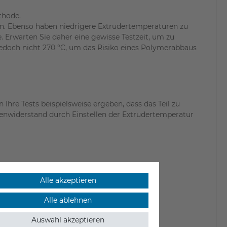
thode.
nen. Ebenso haben niedrigere Extrudertemperaturen zu
. Erwarten Sie daher eine gewisse Testzeit, um zu
 jedoch nicht 270 °C, um das Risiko eines Polymerabbaus
hre Tests beispielsweise ergeben, dass das Teil zu
chenwiderstand durch Einstellen der Extrudertemperatur
Alle akzeptieren
Alle ablehnen
Auswahl akzeptieren