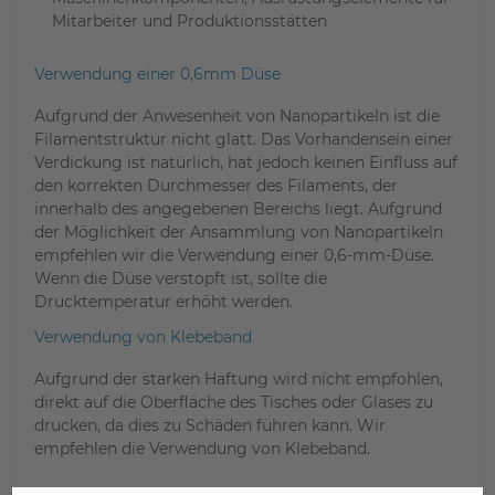
Mitarbeiter und Produktionsstätten
Verwendung einer 0,6mm Düse
Aufgrund der Anwesenheit von Nanopartikeln ist die
Filamentstruktur nicht glatt. Das Vorhandensein einer
Verdickung ist natürlich, hat jedoch keinen Einfluss auf
den korrekten Durchmesser des Filaments, der
innerhalb des angegebenen Bereichs liegt. Aufgrund
der Möglichkeit der Ansammlung von Nanopartikeln
empfehlen wir die Verwendung einer 0,6-mm-Düse.
Wenn die Düse verstopft ist, sollte die
Drucktemperatur erhöht werden.
Verwendung von Klebeband
Aufgrund der starken Haftung wird nicht empfohlen,
direkt auf die Oberfläche des Tisches oder Glases zu
drucken, da dies zu Schäden führen kann. Wir
empfehlen die Verwendung von Klebeband.