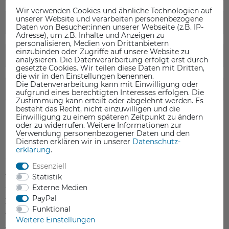
Wir verwenden Cookies und ähnliche Technologien auf
unserer Website und verarbeiten personenbezogene
TECHNISCHE DATEN
Daten von Besucher:innen unserer Webseite (z.B. IP-
Adresse), um z.B. Inhalte und Anzeigen zu
personalisieren, Medien von Drittanbietern
einzubinden oder Zugriffe auf unsere Website zu
DATENBLATT
analysieren. Die Datenverarbeitung erfolgt erst durch
gesetzte Cookies. Wir teilen diese Daten mit Dritten,
die wir in den Einstellungen benennen.
Die Datenverarbeitung kann mit Einwilligung oder
SICHERHEITSINFORMATIONEN
aufgrund eines berechtigten Interesses erfolgen. Die
Zustimmung kann erteilt oder abgelehnt werden. Es
besteht das Recht, nicht einzuwilligen und die
Einwilligung zu einem späteren Zeitpunkt zu ändern
oder zu widerrufen. Weitere Informationen zur
Verwendung personenbezogener Daten und den
Diensten erklären wir in unserer
Daten­schutz­
Kundenrezensionen
(0)
erklärung
.
Essenziell
5
0
Statistik
4
0
Externe Medien
PayPal
3
0
Funktional
2
0
Weitere Einstellungen