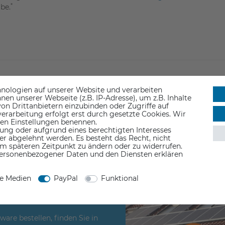
*
be.
nologien auf unserer Website und verarbeiten
n unserer Webseite (z.B. IP-Adresse), um z.B. Inhalte
on Drittanbietern einzubinden oder Zugriffe auf
erarbeitung erfolgt erst durch gesetzte Cookies. Wir
 den Einstellungen benennen.
ung oder aufgrund eines berechtigten Interesses
g, Ihren 3D-
er abgelehnt werden. Es besteht das Recht, nicht
em späteren Zeitpunkt zu ändern oder zu widerrufen.
ersonenbezogener Daten und den Diensten erklären
ten zur
serem
ne Medien
PayPal
Funktional
re bestellen, finden Sie in