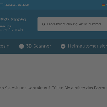
RESELLER BEREICH
 3923 610050
hen uns:
3 Uhr / 14-18 Uhr
Resin
3D Scanner
Heimautomatisie
 Sie mit uns Kontakt auf. Füllen Sie einfach das Formu