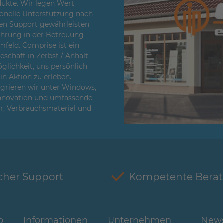
ukte. Wir legen Wert
sionelle Unterstützung nach
en Support gewährleisten
fahrung in der Betreuung
feld. Comprise ist ein
chäft in Zerbst / Anhalt
glichkeit, uns persönlich
n Aktion zu erleben.
egrieren wir unter Windows,
Innovation und umfassende
er, Verbrauchsmaterial und
cher Support
Kompetente Bera
o
Informationen
Unternehmen
News