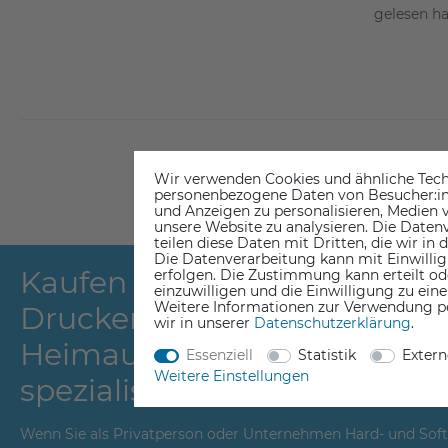
gelesen ha
Wir verwenden Cookies und ähnliche Tech
personenbezogene Daten von Besucher:inne
und Anzeigen zu personalisieren, Medien v
unsere Website zu analysieren. Die Datenv
teilen diese Daten mit Dritten, die wir in
Die Datenverarbeitung kann mit Einwillig
Kaufen Sie Ihre IT Ausrüstun
erfolgen. Die Zustimmung kann erteilt od
einzuwilligen und die Einwilligung zu ein
Weitere Informationen zur Verwendung p
Drucker und Ihre Komponen
wir in unserer
Daten­schutz­erklärung
.
Heimautomatisierung in un
Essenziell
Statistik
Exter
Weitere Einstellungen
spezialisierten Onlineshop.
Wenn Sie als Privatperson oder Unternehmen Hard- und Softwa