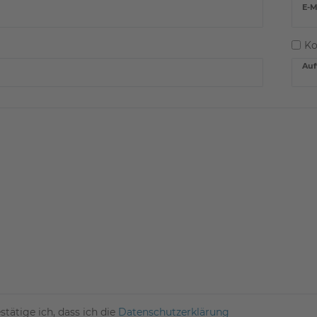
E-M
Ko
Auf
stätige ich, dass ich die
Daten­schutz­erklärung