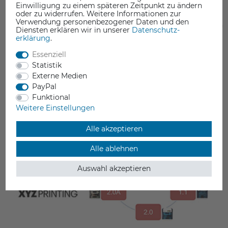
Einwilligung zu einem späteren Zeitpunkt zu ändern
oder zu widerrufen. Weitere Informationen zur
06 Oct. 2025
Verwendung personenbezogener Daten und den
XYZprinting hat den Vertrieb der 3D Drucker eingestellt. Den
Diensten erklären wir in unserer
Daten­schutz­
Support für die Drucker stellen wir jedoch weiterhin zur
erklärung
.
Verfügung. Unser Team ist das Europäische Service Center
Essenziell
des Herstellers.
Statistik
Externe Medien
WEITERLESEN
PayPal
Funktional
Weitere Einstellungen
Alle akzeptieren
Alle ablehnen
Auswahl akzeptieren