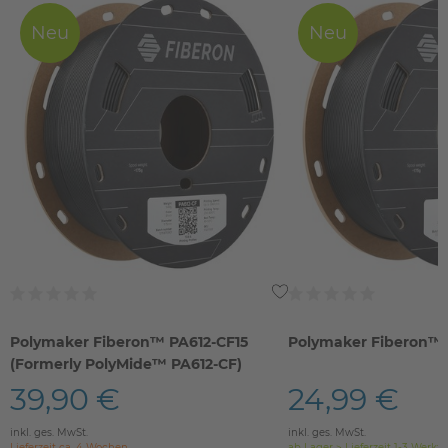
Neu
Neu
Polymaker Fiberon™ PA612-CF15
Polymaker Fiberon™ 
(Formerly PolyMide™ PA612-CF)
39,90 €
24,99 €
inkl. ges. MwSt.
inkl. ges. MwSt.
Lieferzeit ca. 4 Wochen
ab Lager > Lieferzeit 1-3 Werkt