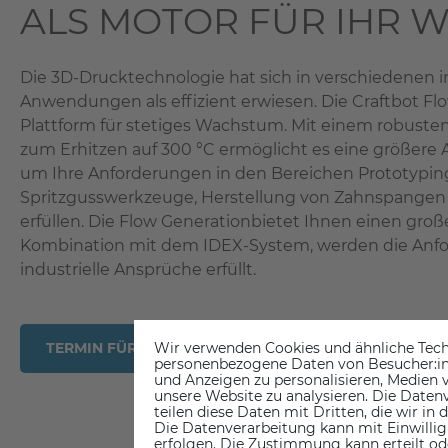
ALS MOTOR FÜR IHR 
Die 3D-Drucktechnologie hat sich in verschiedenen i
Anwendungen als effizient erwiesen. Die Craftbot Flo
Plattform für stetiges Wachstum. Mit einem robuste
zum Erhitzen auf 300 °C ermöglicht es eine größere
um Ihre Anforderungen in den Bereichen Prototyping,
Spritzgusswerkzeuge, Herstellung von Zahnspangen
erfüllen. Die Flow Generationbietet Ihnen einen gr
Kombination mit dem IDEX-System, werden die Anf
industrielle Ansprüche erfüllt.
Wir verwenden Cookies und ähnliche Tech
TERMIN FÜR DEMO SESSION VEREINBAREN
personenbezogene Daten von Besucher:inne
und Anzeigen zu personalisieren, Medien v
unsere Website zu analysieren. Die Datenv
teilen diese Daten mit Dritten, die wir in
Die Datenverarbeitung kann mit Einwillig
erfolgen. Die Zustimmung kann erteilt od