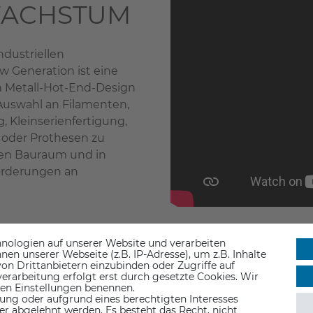
WACHSTUM
ndustriellen
w Generation ist eine
n Metall-Hot-End-Design
 Auswahl an Filamenten,
 Kleinserienfertigung,
 oder Prothesen zu
oßen Bauraum und in
orderungen an
nologien auf unserer Website und verarbeiten
n unserer Webseite (z.B. IP-Adresse), um z.B. Inhalte
on Drittanbietern einzubinden oder Zugriffe auf
erarbeitung erfolgt erst durch gesetzte Cookies. Wir
 den Einstellungen benennen.
ung oder aufgrund eines berechtigten Interesses
er abgelehnt werden. Es besteht das Recht, nicht