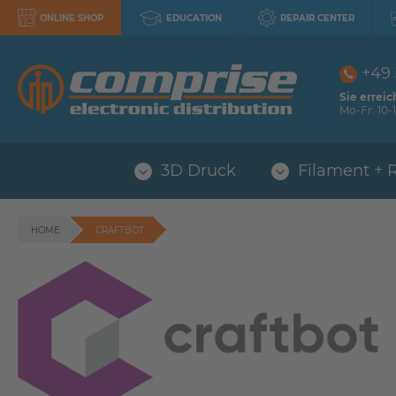
ONLINE SHOP
EDUCATION
REPAIR CENTER
+49
Sie erreic
Mo-Fr: 10-1
3D Druck
Filament + 
HOME
CRAFTBOT