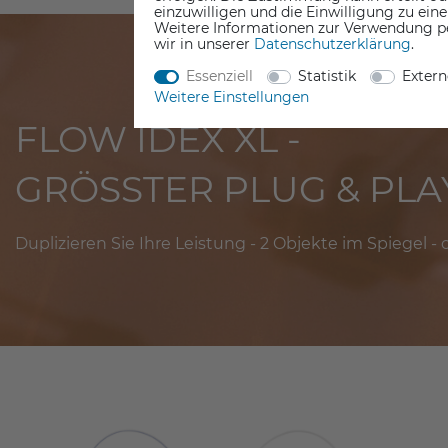
einzuwilligen und die Einwilligung zu ein
Weitere Informationen zur Verwendung p
wir in unserer
Daten­schutz­erklärung
.
Essenziell
Statistik
Exter
Weitere Einstellungen
FLOW IDEX XL -
GRÖSSTER PLUG & PLA
Duplizieren Sie Ihre Leistung - 2 Objekte im Spiegel -