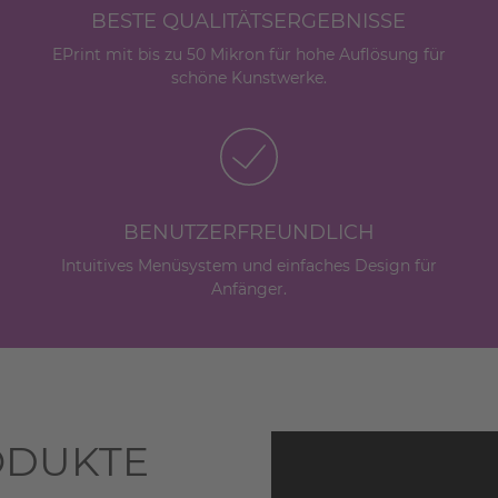
BESTE QUALITÄTSERGEBNISSE
EPrint mit bis zu 50 Mikron für hohe Auflösung für
schöne Kunstwerke.
BENUTZERFREUNDLICH
Intuitives Menüsystem und einfaches Design für
Anfänger.
ODUKTE