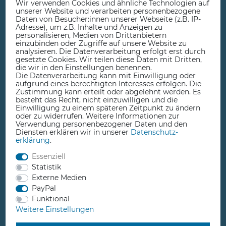
Wir verwenden Cookies und ähnliche Technologien auf
unserer Website und verarbeiten personenbezogene
Kaufen Sie Ihre IT Ausrüstung,
Daten von Besucher:innen unserer Webseite (z.B. IP-
Adresse), um z.B. Inhalte und Anzeigen zu
personalisieren, Medien von Drittanbietern
Ihren 3D-Drucker und Ihre
einzubinden oder Zugriffe auf unsere Website zu
analysieren. Die Datenverarbeitung erfolgt erst durch
Komponenten zur
gesetzte Cookies. Wir teilen diese Daten mit Dritten,
die wir in den Einstellungen benennen.
Heimautomatisierung in unserem
Die Datenverarbeitung kann mit Einwilligung oder
aufgrund eines berechtigten Interesses erfolgen. Die
spezialisierten Onlineshop.
Zustimmung kann erteilt oder abgelehnt werden. Es
besteht das Recht, nicht einzuwilligen und die
Einwilligung zu einem späteren Zeitpunkt zu ändern
Wenn Sie als Privatperson oder Unternehmen Hard- und
oder zu widerrufen. Weitere Informationen zur
Verwendung personenbezogener Daten und den
Software bestellen, finden Sie in unserem Comprise
Diensten erklären wir in unserer
Daten­schutz­
Onlineshop viele durch uns erprobte Produkte. Wir legen
erklärung
.
Wert darauf, Ihnen beste Preise und gleichzeitig auch eine
professionelle Unterstützung nach dem Kauf zu bieten.
Essenziell
Kompetente Beratung und professionellen Support
Statistik
gewährleisten wir durch direkte Herstellerbeziehungen und
Externe Medien
langjährige Erfahrung in der Betreuung von Kunden aus
PayPal
Industrie, Handwerk und auch im privaten Umfeld. Comprise
Funktional
ist ein deutsches Unternehmen. In unserem 600 qm großen
Weitere Einstellungen
Ladengeschäft in Zerbst / Anhalt mitten zwischen Berlin und