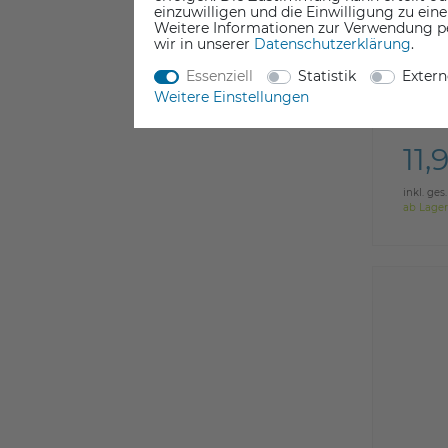
einzuwilligen und die Einwilligung zu ein
Weitere Informationen zur Verwendung p
wir in unserer
Daten­schutz­erklärung
.
Essenziell
Statistik
Exter
Weitere Einstellungen
Raise
11,
inkl. ges
ab Lager