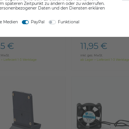
em späteren Zeitpunkt zu ändern oder zu widerrufen.
ersonenbezogener Daten und den Diensten erklären
ne Medien
PayPal
Funktional
3D E2 Y/Z Endstop
Raise3D E2 X Endstop
95 €
11,95 €
. MwSt.
inkl. ges. MwSt.
 > Lieferzeit 1-3 Werktage
ab Lager > Lieferzeit 1-3 Werktag