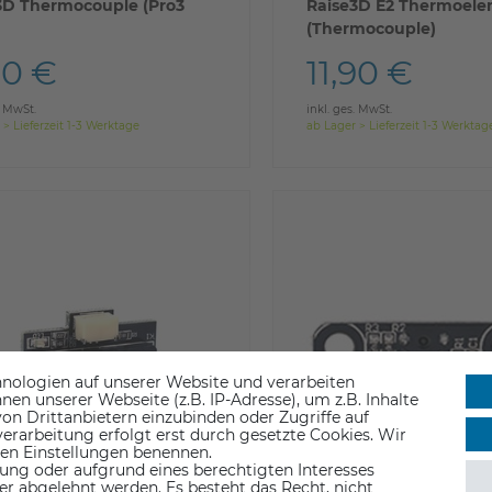
3D Thermocouple (Pro3
Raise3D E2 Thermoel
(Thermocouple)
90 €
11,90 €
. MwSt.
inkl. ges. MwSt.
 > Lieferzeit 1-3 Werktage
ab Lager > Lieferzeit 1-3 Werktag
nologien auf unserer Website und verarbeiten
n unserer Webseite (z.B. IP-Adresse), um z.B. Inhalte
on Drittanbietern einzubinden oder Zugriffe auf
erarbeitung erfolgt erst durch gesetzte Cookies. Wir
 den Einstellungen benennen.
ung oder aufgrund eines berechtigten Interesses
er abgelehnt werden. Es besteht das Recht, nicht