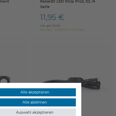
ement
Raise3D LED Strip Pro2, E2, N
Serie
11,95 €
inkl. ges. MwSt.
e
ab Lager > Lieferzeit 1-3 Werktage
Alle akzeptieren
Alle ablehnen
Auswahl akzeptieren