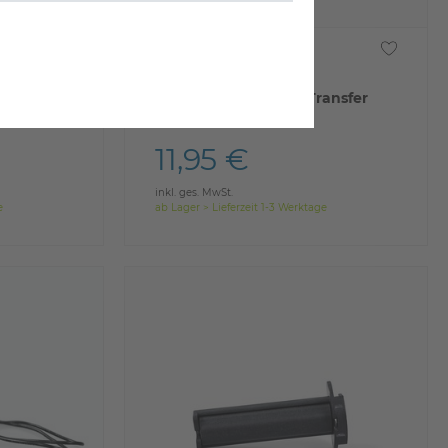
Raise3D E2 Extruder Transfer
Cable
11,95 €
inkl. ges. MwSt.
e
ab Lager > Lieferzeit 1-3 Werktage