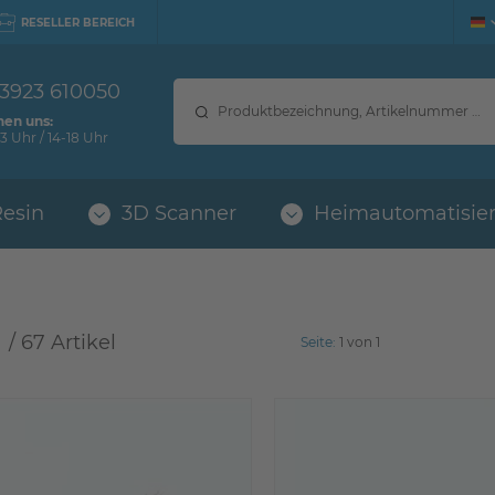
RESELLER BEREICH
 3923 610050
hen uns:
3 Uhr / 14-18 Uhr
Resin
3D Scanner
Heimautomatisie
 / 
67 Artikel
Seite:
1 von 1