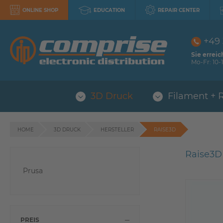
ONLINE SHOP
EDUCATION
REPAIR CENTER
+49
Sie erreic
Mo-Fr: 10-1
3D Druck
Filament + 
HOME
3D DRUCK
HERSTELLER
RAISE3D
Raise3D
Prusa
PREIS