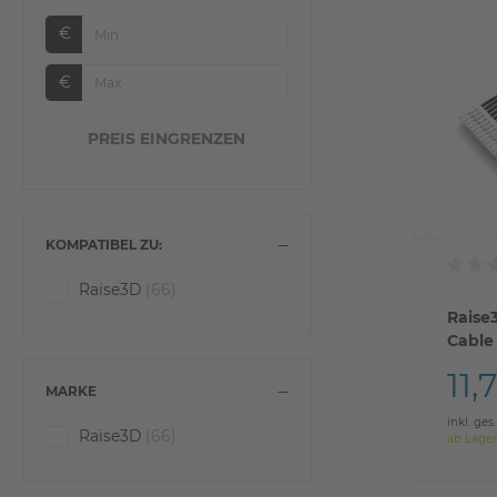
€
€
KOMPATIBEL ZU:
Raise3D
(66)
Raise
Cable 
11,
MARKE
inkl. ges
Raise3D
(66)
ab Lager