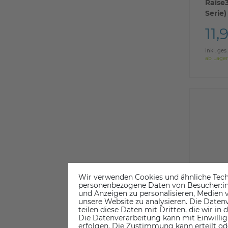
Raise
Serie)
11,
inkl. ges
ab Lager
Wir verwenden Cookies und ähnliche Tech
personenbezogene Daten von Besucher:inne
und Anzeigen zu personalisieren, Medien v
unsere Website zu analysieren. Die Datenv
teilen diese Daten mit Dritten, die wir in
Die Datenverarbeitung kann mit Einwillig
erfolgen. Die Zustimmung kann erteilt od