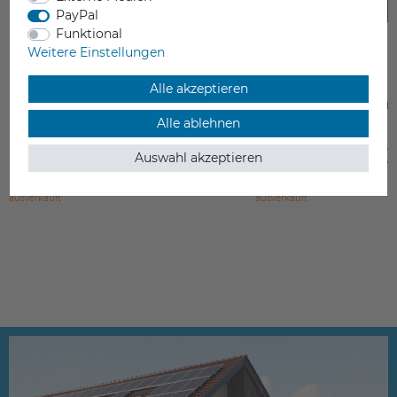
PayPal
Funktional
Weitere Einstellungen
Alle akzeptieren
Raise3D Pro2 PLUS 3D Drucker
Raise3D Pro2 3D Dru
Alle ablehnen
4.759,00 €
3.539,00 €
Auswahl akzeptieren
inkl. ges. MwSt.
inkl. ges. MwSt.
ausverkauft
ausverkauft