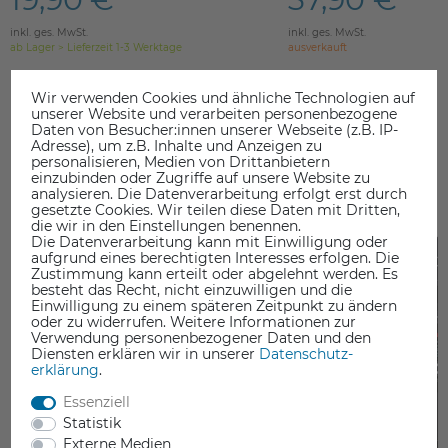
inkl. ges. MwSt.
inkl. ges. MwSt.
ab Lager > Lieferzeit 1-3 Werktage
ausverkauft
Wir verwenden Cookies und ähnliche Technologien auf
unserer Website und verarbeiten personenbezogene
Daten von Besucher:innen unserer Webseite (z.B. IP-
Adresse), um z.B. Inhalte und Anzeigen zu
personalisieren, Medien von Drittanbietern
einzubinden oder Zugriffe auf unsere Website zu
DAS KÖNNTE SIE AUCH INTERESSIEREN
analysieren. Die Datenverarbeitung erfolgt erst durch
gesetzte Cookies. Wir teilen diese Daten mit Dritten,
die wir in den Einstellungen benennen.
Die Datenverarbeitung kann mit Einwilligung oder
aufgrund eines berechtigten Interesses erfolgen. Die
Zustimmung kann erteilt oder abgelehnt werden. Es
besteht das Recht, nicht einzuwilligen und die
Einwilligung zu einem späteren Zeitpunkt zu ändern
oder zu widerrufen. Weitere Informationen zur
Verwendung personenbezogener Daten und den
Diensten erklären wir in unserer
Daten­schutz­
erklärung
.
Essenziell
Statistik
Externe Medien