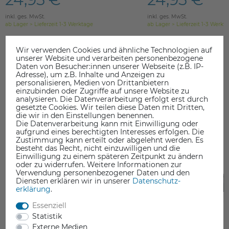
inkl. ges. MwSt.
inkl. ges. MwSt.
ab Lager > Lieferzeit 1-3 Werktage
ab Lager > Lieferzeit 1-3 Werkt
Wir verwenden Cookies und ähnliche Technologien auf
unserer Website und verarbeiten personenbezogene
Daten von Besucher:innen unserer Webseite (z.B. IP-
Adresse), um z.B. Inhalte und Anzeigen zu
personalisieren, Medien von Drittanbietern
einzubinden oder Zugriffe auf unsere Website zu
DAS KÖNNTE SIE AUCH INTERESSIEREN
analysieren. Die Datenverarbeitung erfolgt erst durch
gesetzte Cookies. Wir teilen diese Daten mit Dritten,
die wir in den Einstellungen benennen.
Die Datenverarbeitung kann mit Einwilligung oder
aufgrund eines berechtigten Interesses erfolgen. Die
Zustimmung kann erteilt oder abgelehnt werden. Es
besteht das Recht, nicht einzuwilligen und die
Einwilligung zu einem späteren Zeitpunkt zu ändern
oder zu widerrufen. Weitere Informationen zur
Verwendung personenbezogener Daten und den
Diensten erklären wir in unserer
Daten­schutz­
erklärung
.
Essenziell
Statistik
Externe Medien