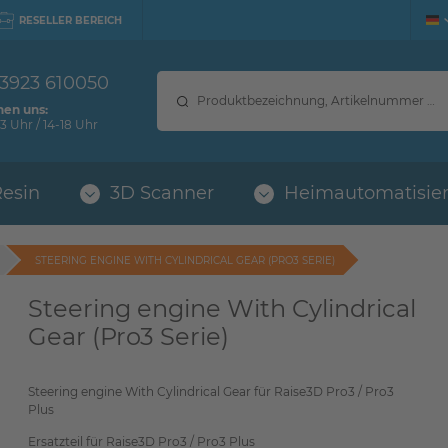
RESELLER BEREICH
 3923 610050
hen uns:
3 Uhr / 14-18 Uhr
Resin
3D Scanner
Heimautomatisie
STEERING ENGINE WITH CYLINDRICAL GEAR (PRO3 SERIE)
Steering engine With Cylindrical
Gear (Pro3 Serie)
Steering engine With Cylindrical Gear für Raise3D Pro3 / Pro3
Plus
Ersatzteil für Raise3D Pro3 / Pro3 Plus