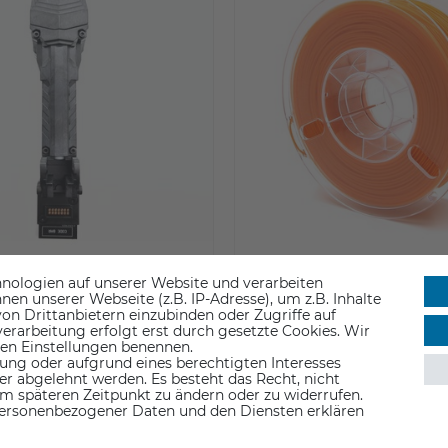
nologien auf unserer Website und verarbeiten
n unserer Webseite (z.B. IP-Adresse), um z.B. Inhalte
on Drittanbietern einzubinden oder Zugriffe auf
erarbeitung erfolgt erst durch gesetzte Cookies. Wir
Pro3 Series Right
Raise3D Premium PLA
 den Einstellungen benennen.
 (ohne Hot End)
ung oder aufgrund eines berechtigten Interesses
er abgelehnt werden. Es besteht das Recht, nicht
80 €
24,95 €
em späteren Zeitpunkt zu ändern oder zu widerrufen.
ersonenbezogener Daten und den Diensten erklären
St.
inkl. ges. MwSt.
-10 Werktage
ab Lager > Lieferzeit 1-3 Werktage