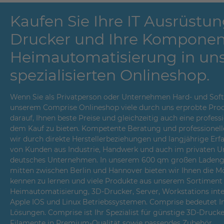
Kaufen Sie Ihre IT Ausrüstun
Drucker und Ihre Komponen
Heimautomatisierung in un
spezialisierten Onlineshop.
Wenn Sie als Privatperson oder Unternehmen Hard- und Softwa
unserem Comprise Onlineshop viele durch uns erprobte Prod
darauf, Ihnen beste Preise und gleichzeitig auch eine profes
dem Kauf zu bieten. Kompetente Beratung und professionell
wir durch direkte Herstellerbeziehungen und langjährige Er
von Kunden aus Industrie, Handwerk und auch im privaten Um
deutsches Unternehmen. In unserem 600 qm großen Ladenges
mitten zwischen Berlin und Hannover bieten wir Ihnen die Mö
kennen zu lernen und viele Produkte aus unserem Sortiment i
Heimautomatisierung, 3D-Drucker, Server, Workstations int
Apple IOS und Linux Betriebssystemen. Comprise bedeutet 
Lösungen. Comprise ist Ihr Spezialist für günstige 3D-Druck
Filamente in Premium-Qualität sowie passendes Zubehör.