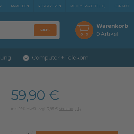
ANMELDEN
REGISTRIEREN
MEIN MERKZETTEL
(
0
)
KONTAKT
Warenkorb
SUCHE
0
Artikel
rung
Computer + Telekom
59,90 €
inkl. 19% MwSt. zzgl. 3,95 €
Versand