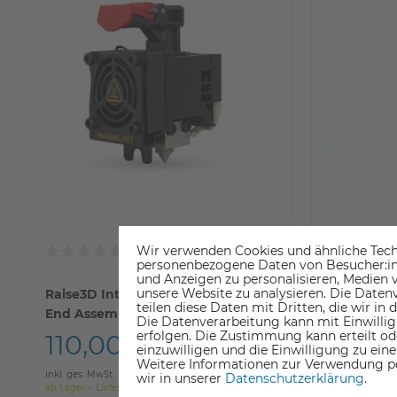
Wir verwenden Cookies und ähnliche Tech
personenbezogene Daten von Besucher:inne
und Anzeigen zu personalisieren, Medien v
unsere Website zu analysieren. Die Datenv
Raise3D Interchangeable Hot
Raise3D 
teilen diese Daten mit Dritten, die wir in
End Assembly with V3H Nozzle
Extruder
Die Datenverarbeitung kann mit Einwillig
(Pro3 Serie)
erfolgen. Die Zustimmung kann erteilt od
110,00 €
261,
einzuwilligen und die Einwilligung zu ein
Weitere Informationen zur Verwendung p
inkl. ges. MwSt.
inkl. ges. Mw
wir in unserer
Daten­schutz­erklärung
.
ab Lager > Lieferzeit 1-3 Werktage
Lieferzeit 5