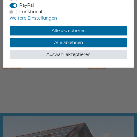
PayPal
Funktional
Weitere Einstellungen
Alle akzeptieren
Raise3D Pro2 PLUS 3D Drucker
Raise3D Pro2 3D Dru
Alle ablehnen
4.759,00 €
3.539,00 €
Auswahl akzeptieren
inkl. ges. MwSt.
inkl. ges. MwSt.
ausverkauft
ausverkauft