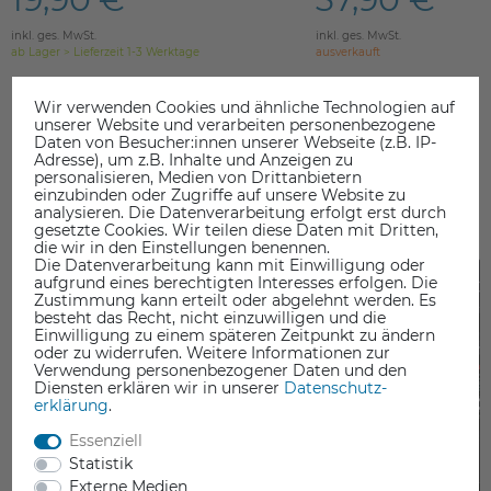
inkl. ges. MwSt.
inkl. ges. MwSt.
ab Lager > Lieferzeit 1-3 Werktage
ausverkauft
Wir verwenden Cookies und ähnliche Technologien auf
unserer Website und verarbeiten personenbezogene
Daten von Besucher:innen unserer Webseite (z.B. IP-
Adresse), um z.B. Inhalte und Anzeigen zu
personalisieren, Medien von Drittanbietern
einzubinden oder Zugriffe auf unsere Website zu
DAS KÖNNTE SIE AUCH INTERESSIEREN
analysieren. Die Datenverarbeitung erfolgt erst durch
gesetzte Cookies. Wir teilen diese Daten mit Dritten,
die wir in den Einstellungen benennen.
Die Datenverarbeitung kann mit Einwilligung oder
aufgrund eines berechtigten Interesses erfolgen. Die
Zustimmung kann erteilt oder abgelehnt werden. Es
besteht das Recht, nicht einzuwilligen und die
Einwilligung zu einem späteren Zeitpunkt zu ändern
oder zu widerrufen. Weitere Informationen zur
Verwendung personenbezogener Daten und den
Diensten erklären wir in unserer
Daten­schutz­
erklärung
.
Essenziell
Statistik
Externe Medien