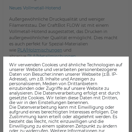
Neues Vollmetall-Hotend
Außergewöhnliche Druckqualität und weniger
Filamentstau. Der CraftBot FLOW ist mit einem
Vollmetall-Hotend ausgestattet, das Drucken in
außergewöhnlicher Qualität ermöglicht. Dies macht
es auch perfekt für Spezial-Materialien
wie
PLA/Holzmischungen
und
abrasive
PLA/Metallmischungen
.
Wir verwenden Cookies und ähnliche Technologien auf
Neuer Sensor zur Filamentüberwachung - Für einen
unserer Website und verarbeiten personenbezogene
störungsfreien Betrieb
Daten von Besucher:innen unserer Webseite (z.B. IP-
Adresse), um z.B. Inhalte und Anzeigen zu
Dank des neuen Filamentsensors im Craftbot FLOW
personalisieren, Medien von Drittanbietern
können Sie Ausfälle aufgrund von Filamentfehlern
einzubinden oder Zugriffe auf unsere Website zu
analysieren. Die Datenverarbeitung erfolgt erst durch
minimieren. Die mechanischen und elektronischen
gesetzte Cookies. Wir teilen diese Daten mit Dritten,
Teile des integrierten Überwachungssystems sind in
die wir in den Einstellungen benennen.
die Extruder eingebaut, um eine gleichmäßige
Die Datenverarbeitung kann mit Einwilligung oder
aufgrund eines berechtigten Interesses erfolgen. Die
Dosierung der Filamente zu gewährleisten. Weniger
Zustimmung kann erteilt oder abgelehnt werden. Es
Filamentstau - und rutsch sind garantiert.
besteht das Recht, nicht einzuwilligen und die
Einwilligung zu einem späteren Zeitpunkt zu ändern
Kalibrierung Craftunique Craftbot Flow IDEX Serie
oder zu widerrufen. Weitere Informationen zur