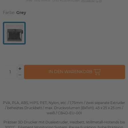
inkl. 19% MwSt. und kostenloser
Versand
Farbe:
Grey
IN DEN WARENKORB
PVA, PLA, ABS, HIPS, PET, Nylon, etc. / 1,75mm / zwei separate Extruder
/ beheiztes Druckbett / max. Druckvolumen (BxTxH): 45 x 25 x 25 cm /
weiß / CB4D-EU-001
Präziser 3D Drucker mit Dualextruder, Heizbett, Vollmetall-Hotends bis
300°C , Filament Monitoring System, Pause Funktion, hohe Präzision