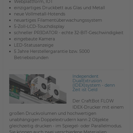
Webplattform, IOT
einzigartiges Druckbett aus Glas und Metall
neue Vollmetall-Hotends
neuartiges Filamentüberwachungssystem
5-Zoll-LCD-Touchdisplay
schneller PR3DATOR - echte 32-BIT-Geschwindigkeit
eingebaute Kamera
LED-Statusanzeige
5 Jahre Herstellergarantie bzw. 5000
Betriebsstunden
Independent
DualExtrusion
(IDEX)system - denn
Zeit ist Geld
Der CraftBot FLOW
IDEX-Drucker mit einem
großen Druckvolumen und hochwertigen
unabhängigen Doppelextrudern kann 2 Objekte
gleichzeitig drucken - im Spiegel- oder Parallelmodus.
Sie können auch zwei verschiedene Materialien