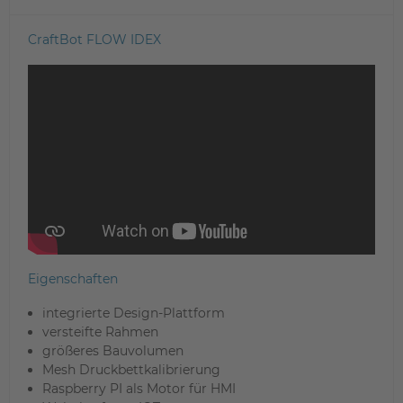
CraftBot FLOW IDEX
Eigenschaften
integrierte Design-Plattform
versteifte Rahmen
größeres Bauvolumen
Mesh Druckbettkalibrierung
Raspberry PI als Motor für HMI