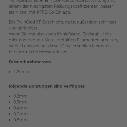
TwinClad XT ist eine Nickel-Verbundbeschichtung mit
einem der niedrigsten Reibungskoeffizienten, besser
als Nickel mit PTFE-Co-Einlage.
Die TwinClad XT-Beschichtung ist außerdem sehr hart
und abriebfest.
Wenn Sie mit abrasiven Kohlefasern, Edelstahl, Holz
oder anderen mit Metall gefüllten Filamenten arbeiten,
ist die Lebensdauer dieser Düse erheblich länger als
herkömmliche Messingdüsen.
Düsendurchmesser:
1,75 mm
folgende Bohrungen sind
verfügbar:
0,2mm
0,3mm
0,4mm
0,6mm
0,8mm