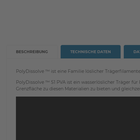
BESCHREIBUNG
TECHNISCHE DATEN
DA
PolyDissolve ™ ist eine Familie löslicher Trägerfilamen
PolyDissolve ™ S1 PVA ist ein wasserlöslicher Träger fü
Grenzfläche zu diesen Materialien zu bieten und gleichzei