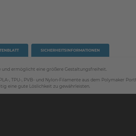
TENBLATT
SICHERHEITSINFORMATIONEN
te und ermöglicht eine größere Gestaltungsfreiheit.
r PLA-, TPU-, PVB- und Nylon-Filamente aus dem Polymaker Portfo
tig eine gute Löslichkeit zu gewährleisten.