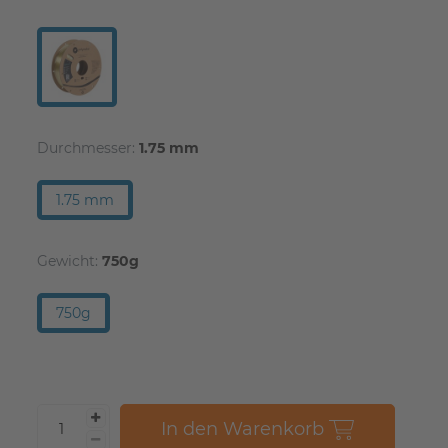
Durchmesser:
1.75 mm
1.75 mm
Gewicht:
750g
750g
In den Warenkorb