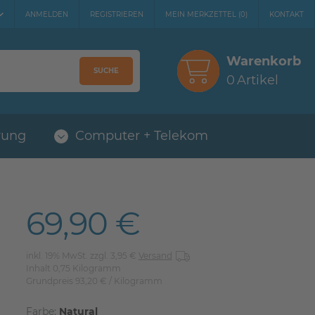
ANMELDEN
REGISTRIEREN
MEIN MERKZETTEL
(
0
)
KONTAKT
Warenkorb
SUCHE
0
Artikel
rung
Computer + Telekom
69,90 €
inkl. 19% MwSt. zzgl. 3,95 €
Versand
Inhalt
0,75
Kilogramm
Grundpreis
93,20 € / Kilogramm
Farbe:
Natural