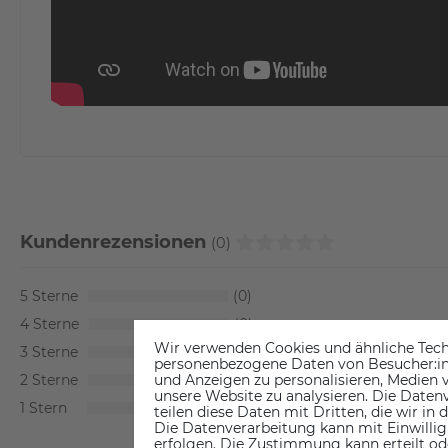
Kundenrezensionen
(0)
5
0
4
0
Wir verwenden Cookies und ähnliche Tech
3
0
personenbezogene Daten von Besucher:inne
2
0
und Anzeigen zu personalisieren, Medien v
unsere Website zu analysieren. Die Datenv
1
0
teilen diese Daten mit Dritten, die wir in
Die Datenverarbeitung kann mit Einwillig
erfolgen. Die Zustimmung kann erteilt od