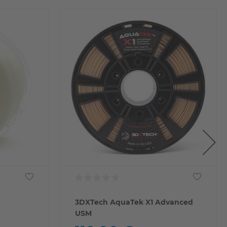
3DXTech AquaTek X1 Advanced
USM