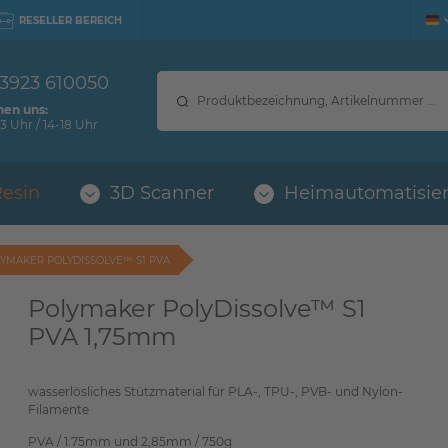
RESELLER BEREICH
 3923 610050
hen uns:
3 Uhr / 14-18 Uhr
Resin
3D Scanner
Heimautomatisie
YMAKER POLYDISSOLVE™ S1 PVA
Polymaker PolyDissolve™ S1
PVA 1,75mm
wasserlösliches Stützmaterial für PLA-, TPU-, PVB- und Nylon-
Filamente
PVA / 1.75mm und 2,85mm / 750g