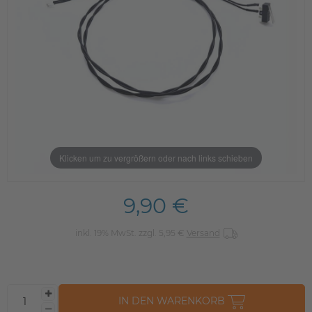
Klicken um zu vergrößern oder nach links schieben
9,90 €
inkl. 19% MwSt. zzgl. 5,95 €
Versand
IN DEN WARENKORB