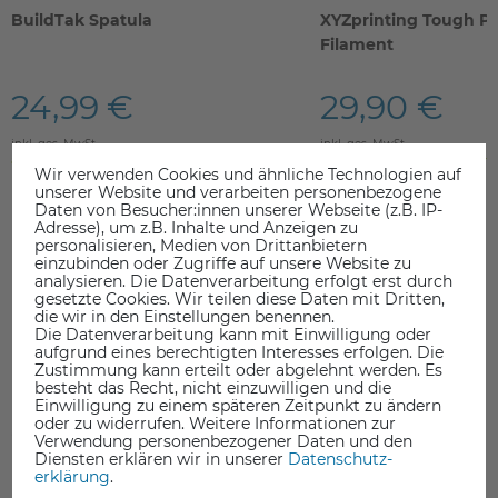
BuildTak Spatula
XYZprinting Tough PL
Filament
24,99 €
29,90 €
inkl. ges. MwSt.
inkl. ges. MwSt.
ab Lager > Lieferzeit 1-3 Werktage
ab Lager > Lieferzeit 1-3 Werkt
Wir verwenden Cookies und ähnliche Technologien auf
unserer Website und verarbeiten personenbezogene
Daten von Besucher:innen unserer Webseite (z.B. IP-
Adresse), um z.B. Inhalte und Anzeigen zu
personalisieren, Medien von Drittanbietern
einzubinden oder Zugriffe auf unsere Website zu
analysieren. Die Datenverarbeitung erfolgt erst durch
gesetzte Cookies. Wir teilen diese Daten mit Dritten,
DAS KÖNNTE SIE AUCH INTERESSIEREN
die wir in den Einstellungen benennen.
Die Datenverarbeitung kann mit Einwilligung oder
aufgrund eines berechtigten Interesses erfolgen. Die
Zustimmung kann erteilt oder abgelehnt werden. Es
besteht das Recht, nicht einzuwilligen und die
Einwilligung zu einem späteren Zeitpunkt zu ändern
oder zu widerrufen. Weitere Informationen zur
Verwendung personenbezogener Daten und den
Diensten erklären wir in unserer
Daten­schutz­
erklärung
.