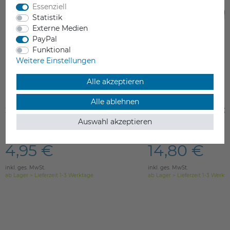
Essenziell
Statistik
Externe Medien
PayPal
Funktional
Weitere Einstellungen
Alle akzeptieren
Alle ablehnen
XYZprinting Belt Tensioner
XYZprinting Z_BELT 
S2M 892*6.5
Auswahl akzeptieren
4,95 €
14,80 €
inkl. ges. MwSt.
inkl. ges. MwSt.
ab Lager > Lieferzeit 1-3 Werktage
ab Lager > Lieferzeit 1-3 Werkt