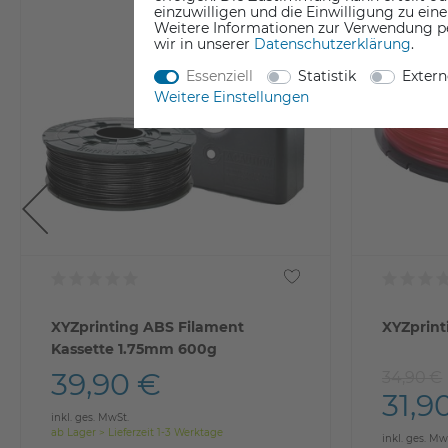
einzuwilligen und die Einwilligung zu ein
Weitere Informationen zur Verwendung p
wir in unserer
Daten­schutz­erklärung
.
Essenziell
Statistik
Exter
Weitere Einstellungen
XYZprinting ABS Filament
XYZprint
Kassette 1.75mm 600g
39,90 €
34,90 €
31,9
inkl. ges. MwSt.
ab Lager > Lieferzeit 1-3 Werktage
inkl. ges. Mw