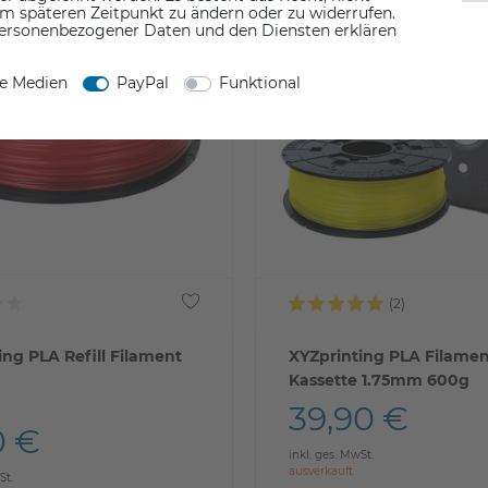
em späteren Zeitpunkt zu ändern oder zu widerrufen.
ersonenbezogener Daten und den Diensten erklären
ne Medien
PayPal
Funktional
ing PLA Refill Filament
XYZprinting PLA Filament
Kassette 1.75mm 600g
39,90 €
0 €
inkl. ges. MwSt.
ausverkauft
St.