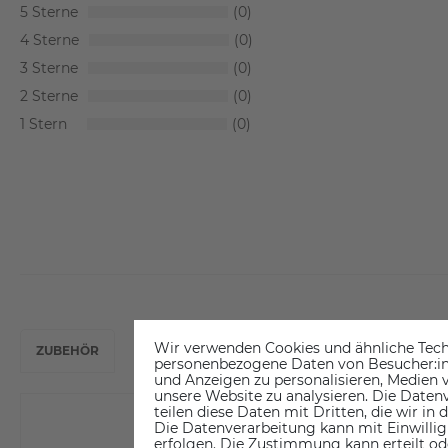
5
0
4
0
3
0
2
0
1
0
Wir verwenden Cookies und ähnliche Tech
ZUBEHÖR
personenbezogene Daten von Besucher:inne
und Anzeigen zu personalisieren, Medien v
unsere Website zu analysieren. Die Datenv
teilen diese Daten mit Dritten, die wir in
Die Datenverarbeitung kann mit Einwillig
erfolgen. Die Zustimmung kann erteilt od