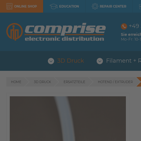
ONLINE SHOP
EDUCATION
REPAIR CENTER
+49
Sie erreic
Mo-Fr: 10-1
3D Druck
Filament + 
HOME
3D DRUCK
ERSATZTEILE
HOTEND / EXTRUDER