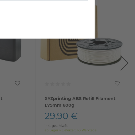
XYZprinting ABS Refill Filament
1.75mm 600g
29,90 €
inkl. ges. MwSt.
ab Lager > Lieferzeit 1-3 Werktage