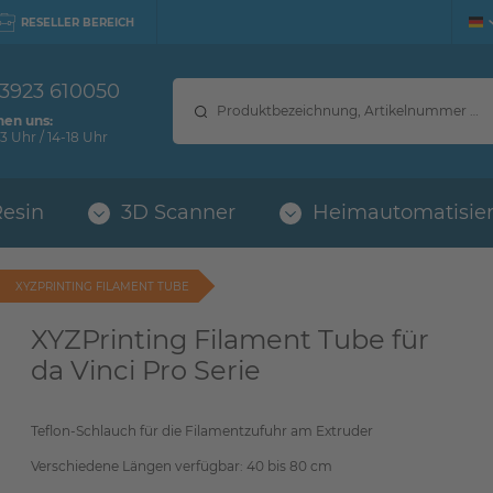
RESELLER BEREICH
 3923 610050
hen uns:
3 Uhr / 14-18 Uhr
Resin
3D Scanner
Heimautomatisie
XYZPRINTING FILAMENT TUBE
XYZPrinting Filament Tube für
da Vinci Pro Serie
Teflon-Schlauch für die Filamentzufuhr am Extruder
Verschiedene Längen verfügbar: 40 bis 80 cm