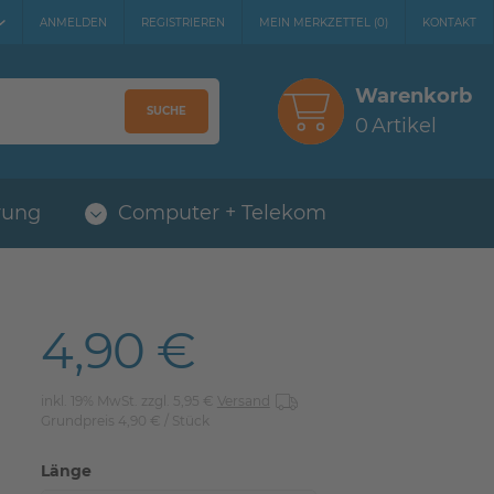
ANMELDEN
REGISTRIEREN
MEIN MERKZETTEL
(
0
)
KONTAKT
Warenkorb
SUCHE
0
Artikel
rung
Computer + Telekom
4,90 €
inkl. 19% MwSt. zzgl. 5,95 €
Versand
Grundpreis
4,90 € / Stück
Länge