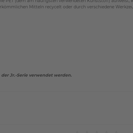
wie PET (dem am häufigsten verwendeten Kunststoff) aufweist, 
rkömmlichen Mitteln recycelt oder durch verschiedene Werkze
 der Jr.-Serie verwendet werden.