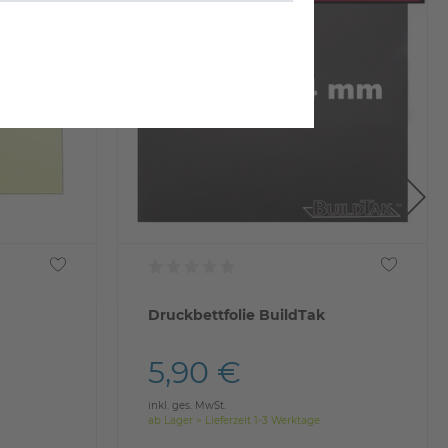
Druckbettfolie BuildTak
5,90 €
inkl. ges. MwSt.
ab Lager > Lieferzeit 1-3 Werktage