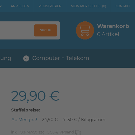
ANMELDEN
REGISTRIEREN
MEIN MERKZETTEL
(
0
)
KONTAKT
Warenkorb
SUCHE
0
Artikel
rung
Computer + Telekom
29,90 €
Staffelpreise:
Ab Menge: 3
24,90 €
41,50 € / Kilogramm
inkl. 19% MwSt. zzgl. 5,95 €
Versand