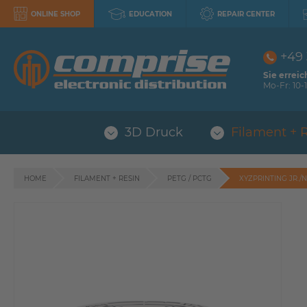
ONLINE SHOP
EDUCATION
REPAIR CENTER
+49
Sie erreic
Mo-Fr: 10-1
3D Druck
Filament + 
HOME
FILAMENT + RESIN
PETG / PCTG
XYZPRINTING JR./