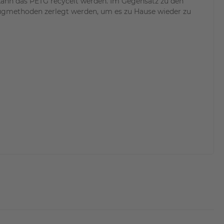
kann das PETG recycelt werden. Im Gegensatz zu den
ugmethoden zerlegt werden, um es zu Hause wieder zu