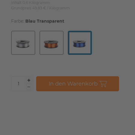
Inhalt
0,6
Kilogramm
Grundpreis
49,83 € / Kilogramm
Farbe:
Blau Transparent
In den Warenkorb