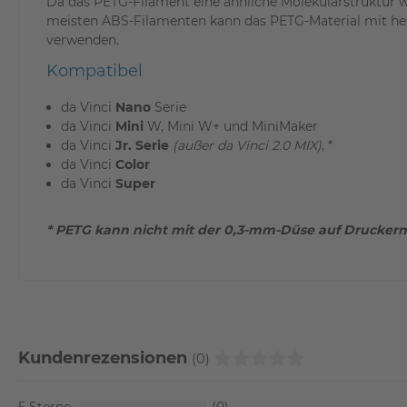
Da das PETG-Filament eine ähnliche Molekularstruktur 
meisten ABS-Filamenten kann das PETG-Material mit he
verwenden.
Kompatibel
da Vinci
Nano
Serie
da Vinci
Mini
W, Mini W+ und MiniMaker
da Vinci
Jr. Serie
(außer da Vinci 2.0 MIX)
, *
da Vinci
Color
da Vinci
Super
* PETG kann nicht mit der 0,3-mm-Düse auf Druckern
Kundenrezensionen
(0)