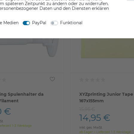
em späteren Zeitpunkt zu ändern oder zu widerrufen.
ersonenbezogener Daten und den Diensten erklären
ne Medien
PayPal
Funktional
ing Spulenhalter da
XYZprinting Junior Tape
 Filament
167x155mm
0 €
15,95 €
14,95 €
St.
eferzeit 1-3 Werktage
inkl. ges. MwSt.
ab Lager > Lieferzeit 1-3 Werktage