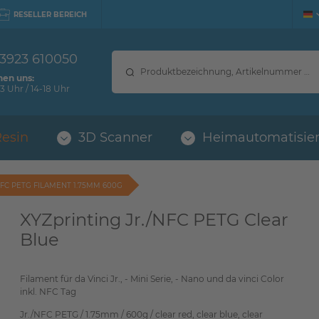
RESELLER BEREICH
 3923 610050
hen uns:
3 Uhr / 14-18 Uhr
Resin
3D Scanner
Heimautomatisie
NFC PETG FILAMENT 1.75MM 600G
XYZprinting Jr./NFC PETG Clear
Blue
Filament für da Vinci Jr., - Mini Serie, - Nano und da vinci Color
inkl. NFC Tag
Jr./NFC PETG / 1.75mm / 600g / clear red, clear blue, clear