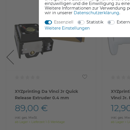
einzuwilligen und die Einwilligung zu ein
Weitere Informationen zur Verwendung p
wir in unserer
Daten­schutz­erklärung
.
Essenziell
Statistik
Exter
Weitere Einstellungen
XYZprinting Da Vinci Jr Quick
XYZprint
Release Extruder 0.4 mm
Vinci Jr.
89,00 €
12,9
inkl. ges. MwSt.
inkl. ges. Mw
ab Lager > Lieferzeit 1-3 Werktage
ab Lager > Li