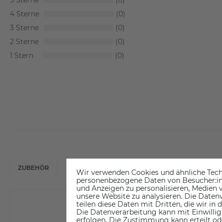
5
0
4
0
3
0
2
0
1
0
ZUBEHÖR
Wir verwenden Cookies und ähnliche Tech
personenbezogene Daten von Besucher:inne
und Anzeigen zu personalisieren, Medien v
unsere Website zu analysieren. Die Datenv
teilen diese Daten mit Dritten, die wir in
Die Datenverarbeitung kann mit Einwillig
erfolgen. Die Zustimmung kann erteilt od