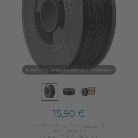
Klicken um zu vergrößern oder nach links schieben
15,90 €
inkl. 19% MwSt. zzgl. 5,95 €
Versand
Inhalt
1
Kilogramm
Grundpreis
15,90 € / Kilogramm