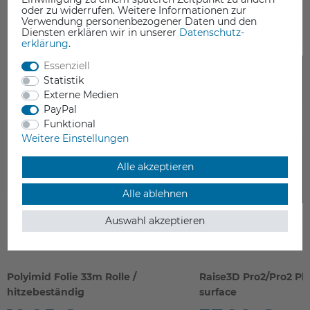
DAS KÖNNTE SIE AUCH INTERESSIEREN
oder zu widerrufen. Weitere Informationen zur
Verwendung personenbezogener Daten und den
Diensten erklären wir in unserer
Daten­schutz­
erklärung
.
Essenziell
Statistik
Externe Medien
PayPal
Funktional
Weitere Einstellungen
Alle akzeptieren
Alle ablehnen
Auswahl akzeptieren
Polyimid Folie 33m Rolle /
Raise3D Pro2/Pro2 Plu
hitzebeständig
surface