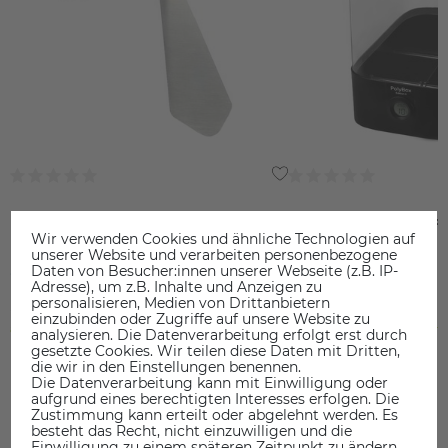
BuildTak Spatula
Polymaker Polybox F
Wir verwenden Cookies und ähnliche Technologien auf
Edition II
unserer Website und verarbeiten personenbezogene
Daten von Besucher:innen unserer Webseite (z.B. IP-
24,99 €
69,95 €
Adresse), um z.B. Inhalte und Anzeigen zu
personalisieren, Medien von Drittanbietern
inkl. ges. MwSt.
inkl. ges. MwSt.
einzubinden oder Zugriffe auf unsere Website zu
ab Lager > Lieferzeit 1-3 Werktage
ab Lager > Lieferzeit 1-3 Werkt
analysieren. Die Datenverarbeitung erfolgt erst durch
gesetzte Cookies. Wir teilen diese Daten mit Dritten,
die wir in den Einstellungen benennen.
Die Datenverarbeitung kann mit Einwilligung oder
aufgrund eines berechtigten Interesses erfolgen. Die
Zustimmung kann erteilt oder abgelehnt werden. Es
besteht das Recht, nicht einzuwilligen und die
Einwilligung zu einem späteren Zeitpunkt zu ändern