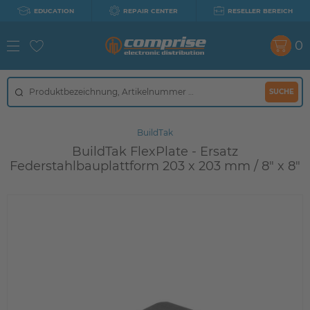
EDUCATION
REPAIR CENTER
RESELLER BEREICH
0
SUCHE
BuildTak
BuildTak FlexPlate - Ersatz
Federstahlbauplattform 203 x 203 mm / 8" x 8"