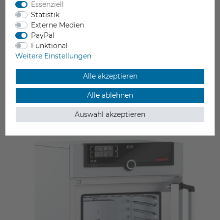
Essenziell
Statistik
Memmert Universalschrank UF30
Externe Medien
bis 300 °C Heiztemperatur
PayPal
Professionelles Trocknen und Tempern
Funktional
Entwickelt für technische 3D-Druck-Filamente
Weitere Einstellungen
1.799,00 €
Alle akzeptieren
inkl. ges. MwSt.
Lieferzeit ca. 4 Wochen
Alle ablehnen
Auswahl akzeptieren