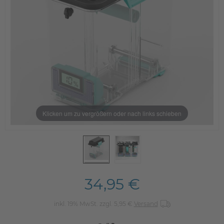
Klicken um zu vergrößern oder nach links schieben
34,95 €
inkl. 19% MwSt. zzgl. 5,95 €
Versand