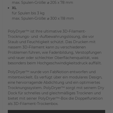
max. Spulen-Größe: ⌀ 205 x 78 mm
XL
für Spulen bis 3 kg
max. Spulen-Größe: ⌀ 300 x 118 mm
PolyDryer™ ist Ihre ultimative 3D-Filament-
Trocknungs- und -Aufbewahrungslösung, die vor
Staub und Feuchtigkeit schützt. Das Drucken mit
nassem 3D-Filament kann zu verschiedenen
Problemen führen, wie Fadenbildung, Verstopfungen
und rauer oder schlechter Oberflächenqualität, was
besonders beim Hochgeschwindigkeitsdruck auffällt.
PolyDryer™ wurde von FabNotion entworfen und
mitentwickelt. Es verfügt über ein modulares Design,
eine hervorragende Abdichtung und ein optimiertes
Trocknungssystem. PolyDryer™ sorgt mit seinem Dry
Dock für schnelles und gleichmäßiges Trocknen und
bietet mit seiner PolyDryer™-Box die Doppelfunktion
als 3D-Filament-Trockenbox.