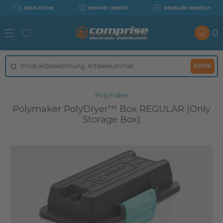
EDUCATION
REPAIR CENTER
RESELLER BEREICH
0
SUCHE
Polymaker
Polymaker PolyDryer™ Box REGULAR (Only
Storage Box)