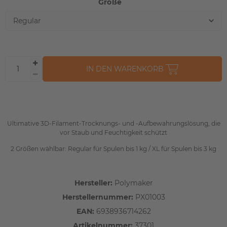
Größe
IN DEN WARENKORB
Ultimative 3D-Filament-Trocknungs- und -Aufbewahrungslösung, die
vor Staub und Feuchtigkeit schützt
2 Größen wählbar: Regular für Spulen bis 1 kg / XL für Spulen bis 3 kg
Hersteller:
Polymaker
Herstellernummer:
PX01003
EAN:
6938936714262
Artikelnummer:
37301