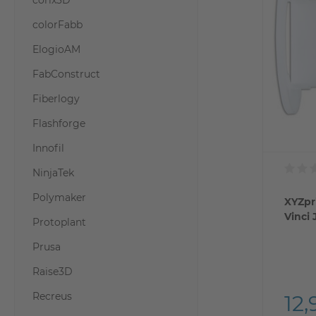
corix3D
colorFabb
ElogioAM
FabConstruct
Fiberlogy
Flashforge
Innofil
NinjaTek
Polymaker
XYZpr
Vinci 
Protoplant
Prusa
Raise3D
Recreus
12,