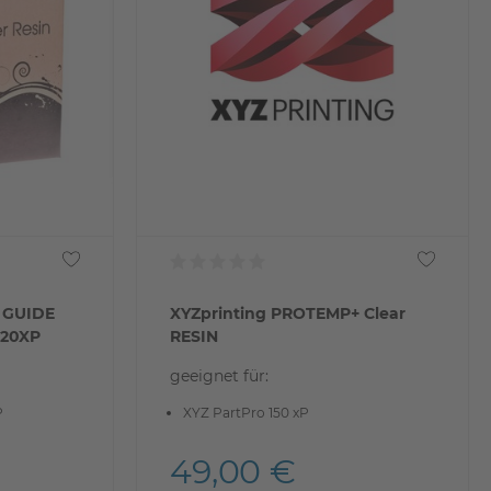
 GUIDE
XYZprinting PROTEMP+ Clear
120XP
RESIN
geeignet für:
P
XYZ PartPro 150 xP
49,00 €