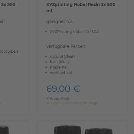
 2x 500
XYZprinting Nobel Resin 2x 500
ml
er:
geeignet für:
XYZPrinting Nobel 1.0 / 1.0A
verfügbare Farben:
Prototypen
natural (clear)
blau (blue)
magenta
weiß (white)
69,00 €
inkl. ges. MwSt.
e
ab Lager > Lieferzeit 1-3 Werktage