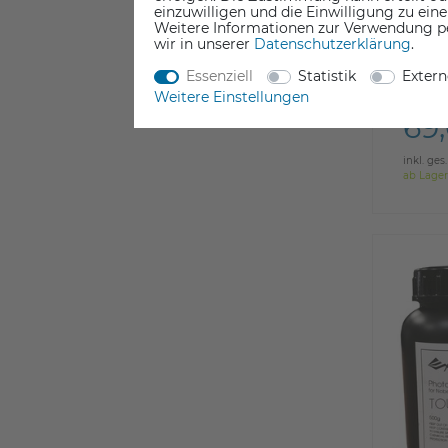
einzuwilligen und die Einwilligung zu ein
Weitere Informationen zur Verwendung p
wir in unserer
Daten­schutz­erklärung
.
Essenziell
Statistik
Exter
Weitere Einstellungen
69
inkl. ges
ab Lager