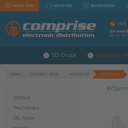
ONLINE SHOP
EDUCATION
REPAIR CENTER
+49
Sie erreic
Mo-Fr: 10-1
3D Druck
Filament + 
HOME
FILAMENT + RESIN
HERSTELLER
XYZPRINTING
XYZprin
3DXTech
The Filament
CEL Robox