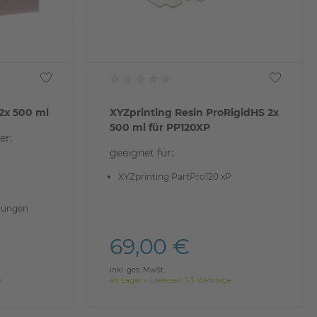
2x 500 ml
XYZprinting Resin ProRigidHS 2x
500 ml für PP120XP
er:
geeignet für:
XYZprinting PartPro120 xP
dungen
69,00 €
inkl. ges. MwSt.
e
ab Lager > Lieferzeit 1-3 Werktage