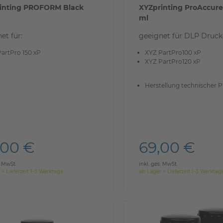
inting PROFORM Black
XYZprinting ProAccure
ml
et für:
geeignet für DLP Druck
artPro 150 xP
XYZ PartPro100 xP
XYZ PartPro120 xP
Herstellung technischer 
,00 €
69,00 €
. MwSt.
inkl. ges. MwSt.
 > Lieferzeit 1-3 Werktage
ab Lager > Lieferzeit 1-3 Werktag