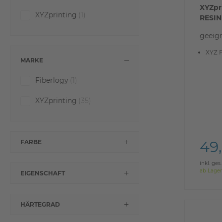
XYZpr
XYZprinting
(1)
RESIN
geeign
XYZ P
MARKE
Fiberlogy
(1)
XYZprinting
(35)
49
FARBE
inkl. ges
ab Lager
EIGENSCHAFT
HÄRTEGRAD