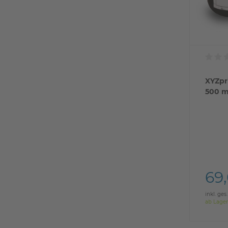
XYZpr
500 ml
69
inkl. ges
ab Lager