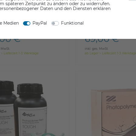
em späteren Zeitpunkt zu ändern oder zu widerrufen.
ersonenbezogener Daten und den Diensten erklären
natural (clear)
schwarz (black)
weiß (white)
ne Medien
PayPal
Funktional
,00 €
69,00 €
. MwSt.
inkl. ges. MwSt.
 > Lieferzeit 1-3 Werktage
ab Lager > Lieferzeit 1-3 Werktag