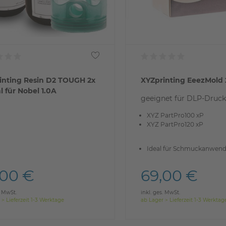
inting Resin D2 TOUGH 2x
XYZprinting EeezMold 
 für Nobel 1.0A
geeignet für DLP-Druck
XYZ PartPro100 xP
XYZ PartPro120 xP
Ideal für Schmuckanwen
,00 €
69,00 €
. MwSt.
inkl. ges. MwSt.
 > Lieferzeit 1-3 Werktage
ab Lager > Lieferzeit 1-3 Werktag