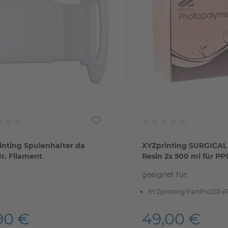
inting Spulenhalter da
XYZprinting SURGICAL
Jr. Filament
Resin 2x 500 ml für PP
geeignet für:
XYZprinting PartPro120 x
90 €
49,00 €