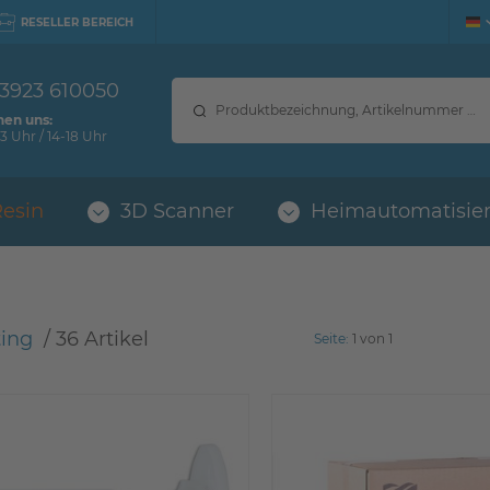
RESELLER BEREICH
 3923 610050
hen uns:
3 Uhr / 14-18 Uhr
Resin
3D Scanner
Heimautomatisie
ting
 / 
36 Artikel
Seite:
1 von 1