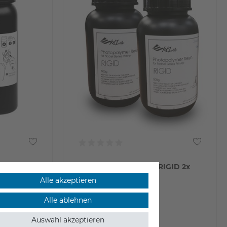
RESIN
XYZprinting Resin D1 RIGID 2x
500 ml für Nobel 1.0A
Alle akzeptieren
geeignet für:
Alle ablehnen
xP
XYZPrinting Nobel 1.0 A
Auswahl akzeptieren