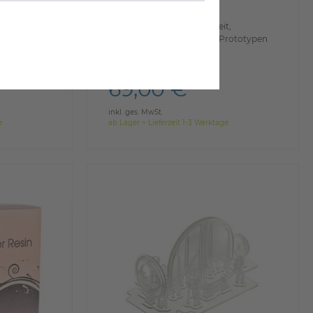
hohe Steifigkeit u.
Verformungsbeständigkeit,
für die Entwicklung von Prototypen
mit dünnen Merkmalen
69,00 €
inkl. ges. MwSt.
e
ab Lager > Lieferzeit 1-3 Werktage