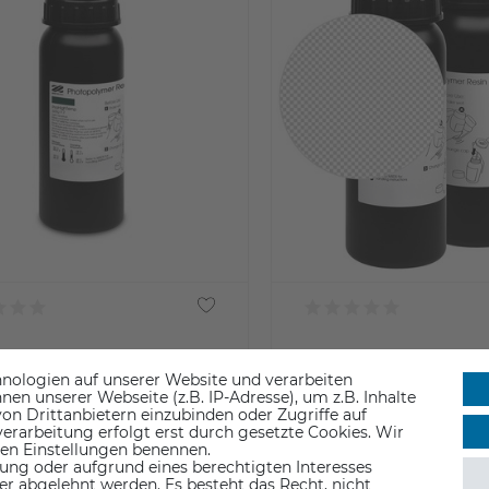
inting ProHighTemp 2x
XYZprinting ProBasic 
nologien auf unserer Website und verarbeiten
l
n unserer Webseite (z.B. IP-Adresse), um z.B. Inhalte
geeignet für:
on Drittanbietern einzubinden oder Zugriffe auf
erarbeitung erfolgt erst durch gesetzte Cookies. Wir
XYZPrinting PartPro 150 
 den Einstellungen benennen.
ung oder aufgrund eines berechtigten Interesses
er abgelehnt werden. Es besteht das Recht, nicht
verfügbare Farben: