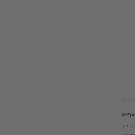
XYZpr
geeign