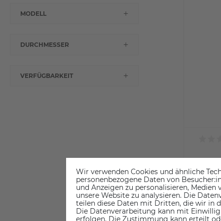
MODELL
DURCHMESSER
VERFÜGBARKEIT
XYZpr
Wir verwenden Cookies und ähnliche Tech
500 m
personenbezogene Daten von Besucher:inne
und Anzeigen zu personalisieren, Medien v
unsere Website zu analysieren. Die Datenv
teilen diese Daten mit Dritten, die wir in
Die Datenverarbeitung kann mit Einwillig
erfolgen. Die Zustimmung kann erteilt od