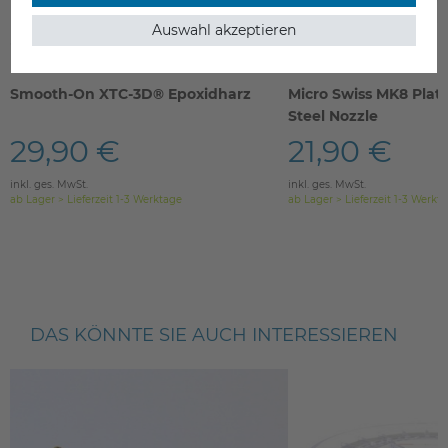
Auswahl akzeptieren
Smooth-On XTC-3D® Epoxidharz
Micro Swiss MK8 Pla
Steel Nozzle
29,90 €
21,90 €
inkl. ges. MwSt.
inkl. ges. MwSt.
ab Lager > Lieferzeit 1-3 Werktage
ab Lager > Lieferzeit 1-3 Werkt
DAS KÖNNTE SIE AUCH INTERESSIEREN