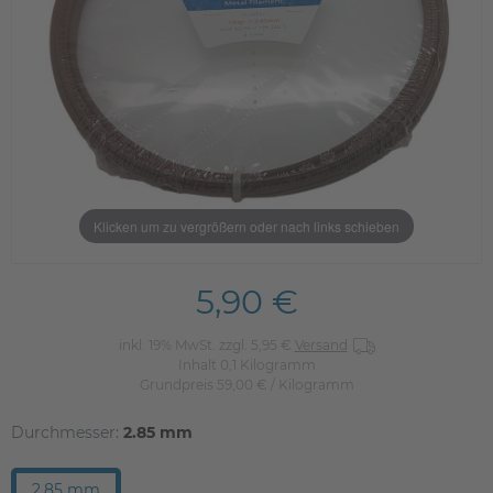
Klicken um zu vergrößern oder nach links schieben
5,90 €
inkl. 19% MwSt. zzgl. 5,95 €
Versand
Inhalt
0,1
Kilogramm
Grundpreis
59,00 € / Kilogramm
Durchmesser:
2.85 mm
2.85 mm