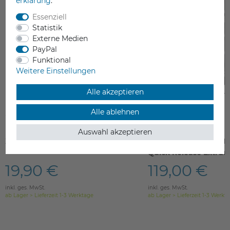
erklärung
.
Essenziell
Statistik
Externe Medien
PayPal
Funktional
Weitere Einstellungen
Alle akzeptieren
Alle ablehnen
Auswahl akzeptieren
XYZprinting Print Bed Tape (Rolle)
XYZprinting HSS COL
Quick Release Extrud
19,90 €
119,00 €
inkl. ges. MwSt.
inkl. ges. MwSt.
ab Lager > Lieferzeit 1-3 Werktage
ab Lager > Lieferzeit 1-3 Werkt