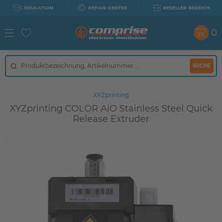
EDUCATION
REPAIR CENTER
RESELLER BEREICH
0
SUCHE
XYZprinting
XYZprinting COLOR AiO Stainless Steel Quick
Release Extruder