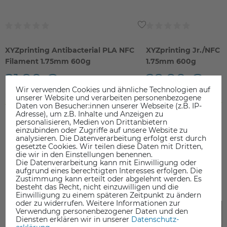
XYZprinting Antibacterial PLA NFC
XYZprinting Jr./NFC 
Filament 1.75mm 600g
1.75mm 600g
21,90 €
29,90 €
Wir verwenden Cookies und ähnliche Technologien auf
inkl. ges. MwSt.
inkl. ges. MwSt.
unserer Website und verarbeiten personenbezogene
ab Lager > Lieferzeit 1-3 Werktage
ab Lager > Lieferzeit 1-3 Werkt
Daten von Besucher:innen unserer Webseite (z.B. IP-
Adresse), um z.B. Inhalte und Anzeigen zu
personalisieren, Medien von Drittanbietern
einzubinden oder Zugriffe auf unsere Website zu
analysieren. Die Datenverarbeitung erfolgt erst durch
gesetzte Cookies. Wir teilen diese Daten mit Dritten,
die wir in den Einstellungen benennen.
Die Datenverarbeitung kann mit Einwilligung oder
aufgrund eines berechtigten Interesses erfolgen. Die
DAS KÖNNTE SIE AUCH INTERESSIEREN
Zustimmung kann erteilt oder abgelehnt werden. Es
besteht das Recht, nicht einzuwilligen und die
Einwilligung zu einem späteren Zeitpunkt zu ändern
oder zu widerrufen. Weitere Informationen zur
Verwendung personenbezogener Daten und den
Diensten erklären wir in unserer
Daten­schutz­