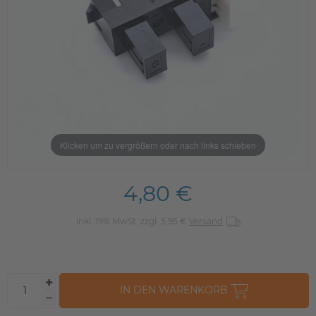
Klicken um zu vergrößern oder nach links schieben
4,80 €
inkl. 19% MwSt. zzgl. 5,95 €
Versand
IN DEN WARENKORB