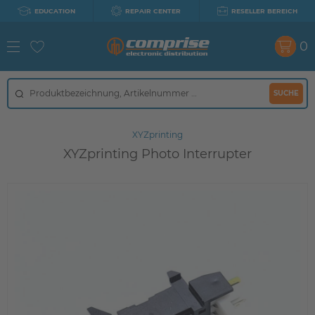
EDUCATION
REPAIR CENTER
RESELLER BEREICH
0
SUCHE
XYZprinting
XYZprinting Photo Interrupter