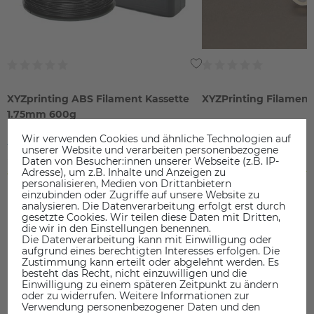
XYZprinting ABS Filament Kassette
XYZPrinting Filamen
1.75mm 600g
39,90 €
4,90 €
Wir verwenden Cookies und ähnliche Technologien auf
unserer Website und verarbeiten personenbezogene
Daten von Besucher:innen unserer Webseite (z.B. IP-
inkl. ges. MwSt.
inkl. ges. MwSt.
Adresse), um z.B. Inhalte und Anzeigen zu
ab Lager > Lieferzeit 1-3 Werktage
ab Lager > Lieferzeit 1-3 Werkt
personalisieren, Medien von Drittanbietern
einzubinden oder Zugriffe auf unsere Website zu
analysieren. Die Datenverarbeitung erfolgt erst durch
gesetzte Cookies. Wir teilen diese Daten mit Dritten,
die wir in den Einstellungen benennen.
Die Datenverarbeitung kann mit Einwilligung oder
aufgrund eines berechtigten Interesses erfolgen. Die
Zustimmung kann erteilt oder abgelehnt werden. Es
DAS KÖNNTE SIE AUCH INTERESSIEREN
besteht das Recht, nicht einzuwilligen und die
Einwilligung zu einem späteren Zeitpunkt zu ändern
oder zu widerrufen. Weitere Informationen zur
Verwendung personenbezogener Daten und den