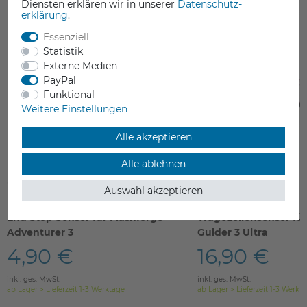
Diensten erklären wir in unserer
Daten­schutz­
erklärung
.
Essenziell
Statistik
Externe Medien
PayPal
Funktional
Weitere Einstellungen
Alle akzeptieren
Alle ablehnen
Auswahl akzeptieren
End Stop Sensor für Flashforge
Wägezellensensor für
Adventurer 3
Guider 3 Ultra
4,90 €
16,90 €
inkl. ges. MwSt.
inkl. ges. MwSt.
ab Lager > Lieferzeit 1-3 Werktage
ab Lager > Lieferzeit 1-3 Werkt