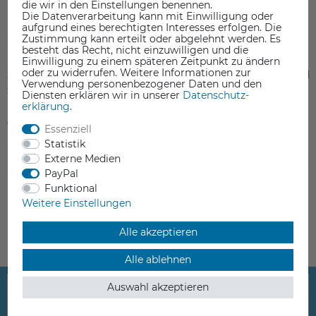
die wir in den Einstellungen benennen.
Die Datenverarbeitung kann mit Einwilligung oder
aufgrund eines berechtigten Interesses erfolgen. Die
Zustimmung kann erteilt oder abgelehnt werden. Es
besteht das Recht, nicht einzuwilligen und die
Einwilligung zu einem späteren Zeitpunkt zu ändern
oder zu widerrufen. Weitere Informationen zur
XYZprinting Z_BELT 3F1SW-MR004 CR
XYZprinting da Vinci
Verwendung personenbezogener Daten und den
S2M 892*6.5
200x200mm
Diensten erklären wir in unserer
Daten­schutz­
erklärung
.
14,80 €
19,90 €
Essenziell
Statistik
inkl. ges. MwSt.
inkl. ges. MwSt.
Externe Medien
ab Lager > Lieferzeit 1-3 Werktage
ab Lager > Lieferzeit 1-3 Werkt
PayPal
Funktional
Weitere Einstellungen
Alle akzeptieren
Alle ablehnen
Auswahl akzeptieren