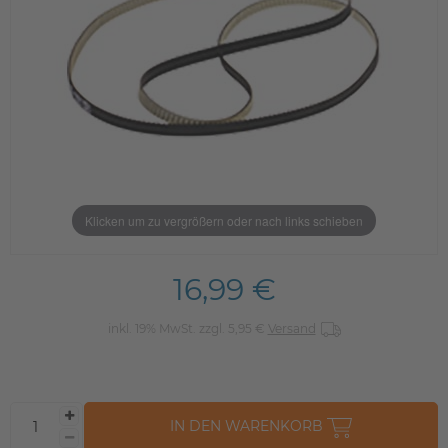
Klicken um zu vergrößern oder nach links schieben
16,99 €
inkl. 19% MwSt. zzgl. 5,95 €
Versand
IN DEN WARENKORB