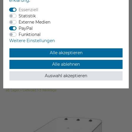
erklärung
.
Essenziell
Statistik
Externe Medien
PayPal
Funktional
Weitere Einstellungen
Alle akzeptieren
Alle ablehnen
FabConstruct Nozzle Brass AA für Ultimaker UM3, S3, S5, S5 Pro
14,90 €
Auswahl akzeptieren
inkl. ges. MwSt.
ab Lager > Lieferzeit 1-3 Werktage