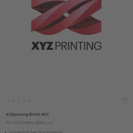
XYZprinting BVOH NFC
für XYZ PartPro 300xT, u.a.
wasserlösliches Stützmaterial