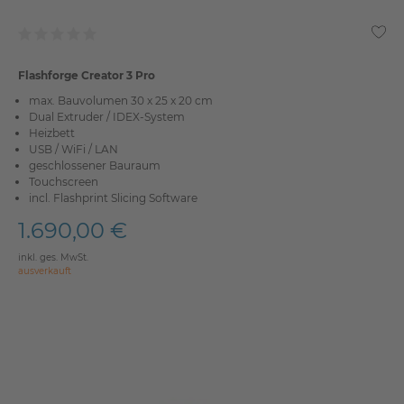
Flashforge Creator 3 Pro
max. Bauvolumen 30 x 25 x 20 cm
Dual Extruder / IDEX-System
Heizbett
USB / WiFi / LAN
geschlossener Bauraum
Touchscreen
incl. Flashprint Slicing Software
1.690,00 €
inkl. ges. MwSt.
ausverkauft