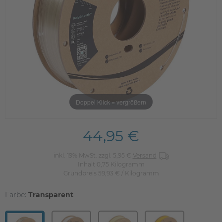
Doppel Klick = vergrößern
44,95 €
inkl. 19% MwSt. zzgl. 5,95 €
Versand
Inhalt
0,75
Kilogramm
Grundpreis
59,93 € / Kilogramm
Farbe:
Transparent