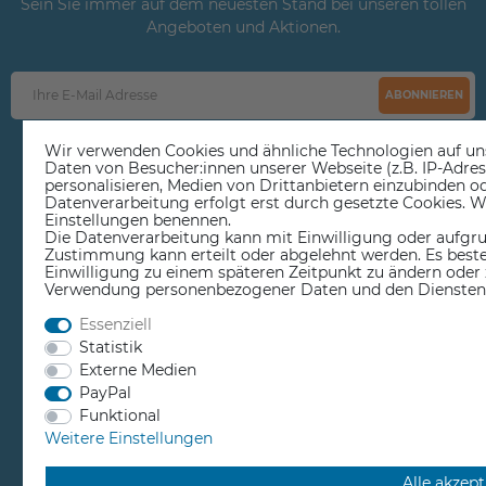
Sein Sie immer auf dem neuesten Stand bei unseren tollen
Angeboten und Aktionen.
ABONNIEREN
Wir verwenden Cookies und ähnliche Technologien auf u
Sie erklären sich damit einverstanden, dass Ihre Daten für unseren
Daten von Besucher:innen unserer Webseite (z.B. IP-Adres
Newsletterversand verwendet werden. Der Newsletter ist jederzeit
personalisieren, Medien von Drittanbietern einzubinden od
wieder abbestellbar. Weitere Informationen und Widerrufshinweise
Datenverarbeitung erfolgt erst durch gesetzte Cookies. Wir
finden Sie in unserer
Daten­schutz­erklärung
Einstellungen benennen.
Die Datenverarbeitung kann mit Einwilligung oder aufgrun
Zustimmung kann erteilt oder abgelehnt werden. Es besteh
Einwilligung zu einem späteren Zeitpunkt zu ändern oder 
Verwendung personenbezogener Daten und den Diensten e
Essenziell
Statistik
EDUCATION
Externe Medien
PayPal
Funktional
REPAIR CENTER
Weitere Einstellungen
RESELLER BEREICH
Alle akzept