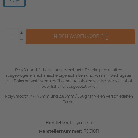
750g
IN DEN WARENKORB
PolySmooth™ bietet ausgezeichnete Druckeigenschaften,
ausgewogene mechanische Eigenschaften und, was am wichtigsten
ist, "Polierbarkeit", wenn es üblichen Alkoholen wie Isopropylalkohol
oder Ethanol ausgesetzt wird.
PolySmooth™ / 1.75mm und 2.85mm / 750g / in vielen verschiedenen
Farben
Hersteller:
Polymaker
Herstellernummer:
PJ01011