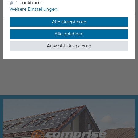
Funktional
Weitere Einstellungen
PTFE Filament Tube für Flashforge
Gehärtetes Filament-
Guider
Antriebszahnrad Fla
Alle akzeptieren
IIs
2,50 €
14,90 €
Alle ablehnen
Auswahl akzeptieren
inkl. ges. MwSt.
inkl. ges. MwSt.
Lieferzeit 5-10 Werktage
ab Lager > Lieferzeit 1-3 Werkt