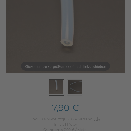
Klicken um zu vergrößern oder nach links schieben
7,90 €
inkl. 19% MwSt. zzgl. 5,95 €
Versand
Inhalt
1
Meter
Grundpreis
7,90 € / Meter