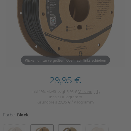
Klicken um zu vergrößern oder nach links schieben
29,95 €
inkl. 19% MwSt. zzgl. 5,95 €
Versand
Inhalt
1
Kilogramm
Grundpreis
29,95 € / Kilogramm
Farbe:
Black