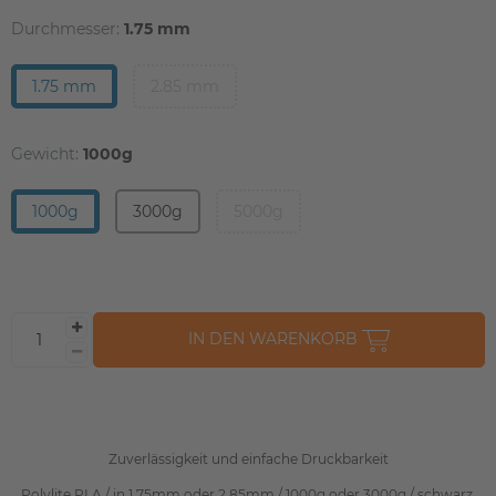
Durchmesser:
1.75 mm
1.75 mm
2.85 mm
Gewicht:
1000g
1000g
3000g
5000g
IN DEN WARENKORB
Zuverlässigkeit und einfache Druckbarkeit
Polylite PLA / in 1.75mm oder 2.85mm / 1000g oder 3000g / schwarz,