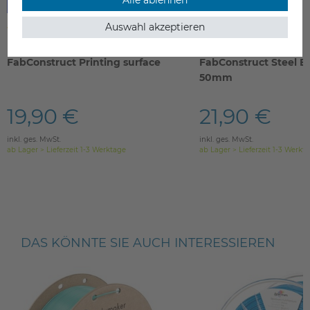
Auswahl akzeptieren
FabConstruct Printing surface
FabConstruct Steel B
50mm
19,90 €
21,90 €
inkl. ges. MwSt.
inkl. ges. MwSt.
ab Lager > Lieferzeit 1-3 Werktage
ab Lager > Lieferzeit 1-3 Werkt
DAS KÖNNTE SIE AUCH INTERESSIEREN