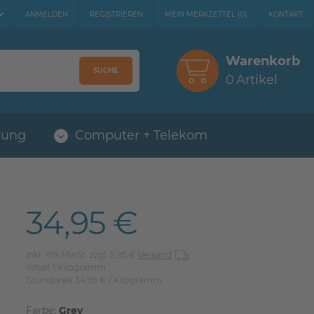
ANMELDEN
REGISTRIEREN
MEIN MERKZETTEL
(
0
)
KONTAKT
Warenkorb
SUCHE
0
Artikel
rung
Computer + Telekom
34,95 €
inkl. 19% MwSt. zzgl. 5,95 €
Versand
Inhalt
1
Kilogramm
Grundpreis
34,95 € / Kilogramm
Farbe:
Grey