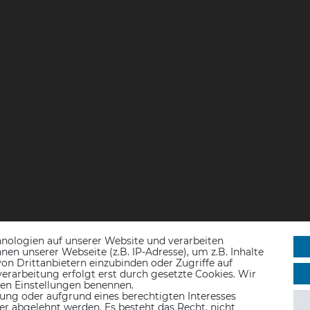
nologien auf unserer Website und verarbeiten
n unserer Webseite (z.B. IP-Adresse), um z.B. Inhalte
on Drittanbietern einzubinden oder Zugriffe auf
erarbeitung erfolgt erst durch gesetzte Cookies. Wir
 den Einstellungen benennen.
ung oder aufgrund eines berechtigten Interesses
er abgelehnt werden. Es besteht das Recht, nicht