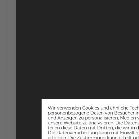
Wir verwenden Cookies und ähnliche Tech
personenbezogene Daten von Besucher:inne
und Anzeigen zu personalisieren, Medien v
unsere Website zu analysieren. Die Datenv
teilen diese Daten mit Dritten, die wir in
Die Datenverarbeitung kann mit Einwillig
erfolgen. Die Zustimmung kann erteilt od