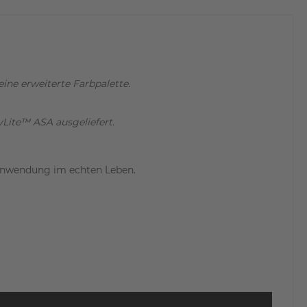
ne erweiterte Farbpalette.
Lite™ ASA ausgeliefert.
 Anwendung im echten Leben.