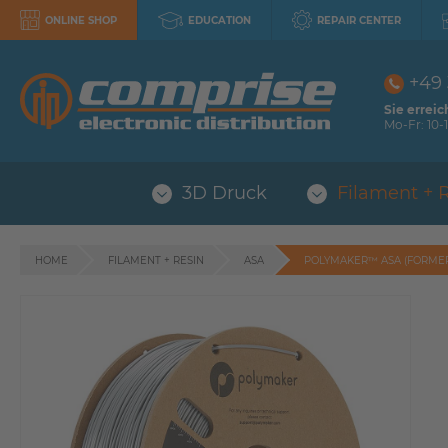
ONLINE SHOP
EDUCATION
REPAIR CENTER
+49
Sie erreic
Mo-Fr: 10-1
3D Druck
Filament + 
HOME
FILAMENT + RESIN
ASA
POLYMAKER™ ASA (FORMER