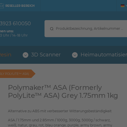
RESELLER BEREICH
 3923 610050
hen uns:
3 Uhr / 14-18 Uhr
Resin
3D Scanner
Heimautomatisie
LY POLYLITE™ ASA)
Polymaker™ ASA (Formerly
PolyLite™ ASA) Grey 1.75mm 1kg
Alternative zu ABS mit verbesserter Witterungsbeständigkeit
ASA / 1.75mm und 2.85mm / 1000g, 3000g, 5000g / schwarz,
weiß, natur, grau, rot, blau orange, purple, army brown, army