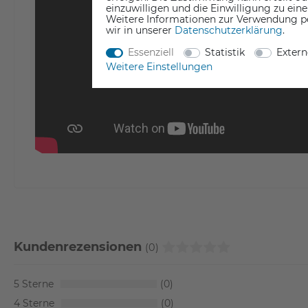
einzuwilligen und die Einwilligung zu ein
Weitere Informationen zur Verwendung p
wir in unserer
Daten­schutz­erklärung
.
Essenziell
Statistik
Exter
Weitere Einstellungen
Kundenrezensionen
(0)
5
0
4
0