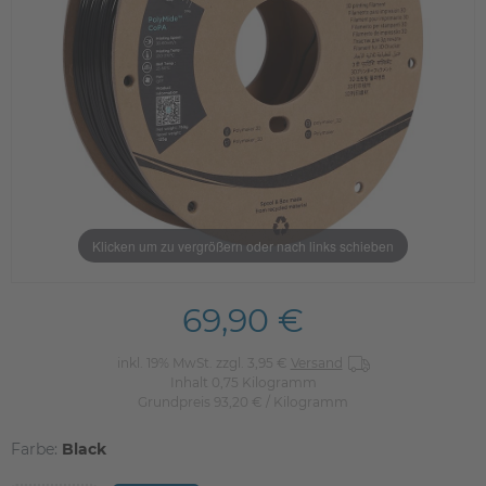
Klicken um zu vergrößern oder nach links schieben
69,90 €
inkl. 19% MwSt. zzgl. 3,95 €
Versand
Inhalt
0,75
Kilogramm
Grundpreis
93,20 € / Kilogramm
Farbe:
Black