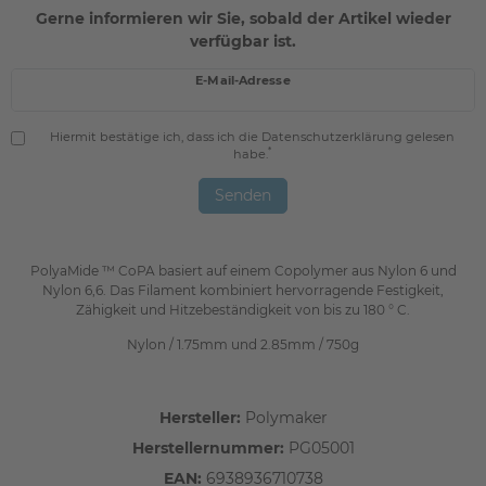
Gerne informieren wir Sie, sobald der Artikel wieder
verfügbar ist.
E-Mail-Adresse
Hiermit bestätige ich, dass ich die
Daten­schutz­erklärung
gelesen
*
habe.
Senden
PolyaMide ™ CoPA basiert auf einem Copolymer aus Nylon 6 und
Nylon 6,6. Das Filament kombiniert hervorragende Festigkeit,
Zähigkeit und Hitzebeständigkeit von bis zu 180 ° C.
Nylon / 1.75mm und 2.85mm / 750g
Hersteller:
Polymaker
Herstellernummer:
PG05001
EAN:
6938936710738