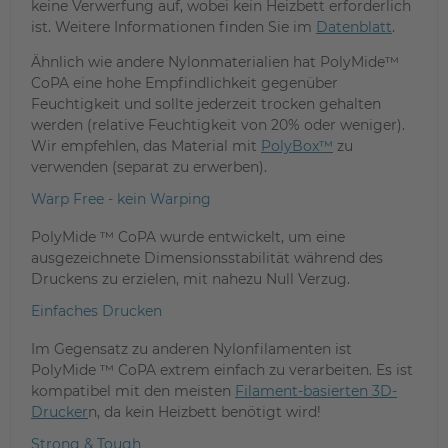
keine Verwerfung auf, wobei kein Heizbett erforderlich
ist. Weitere Informationen finden Sie im
Datenblatt
.
Ähnlich wie andere Nylonmaterialien hat PolyMide™
CoPA eine hohe Empfindlichkeit gegenüber
Feuchtigkeit und sollte jederzeit trocken gehalten
werden (relative Feuchtigkeit von 20% oder weniger).
Wir empfehlen, das Material mit
PolyBox™
zu
verwenden (separat zu erwerben).
Warp Free - kein Warping
PolyMide ™ CoPA wurde entwickelt, um eine
ausgezeichnete Dimensionsstabilität während des
Druckens zu erzielen, mit nahezu Null Verzug.
Einfaches Drucken
Im Gegensatz zu anderen Nylonfilamenten ist
PolyMide ™ CoPA extrem einfach zu verarbeiten. Es ist
kompatibel mit den meisten
Filament-basierten 3D-
Drucker
n, da kein Heizbett benötigt wird!
Strong & Tough