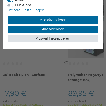
PayPal
Funktional
Weitere Einstellungen
Alle akzeptieren
Alle ablehnen
Auswahl akzeptieren
BuildTak Nylon+ Surface
Polymaker PolyDryer 
Storage Box)
17,90 €
89,95 €
inkl. ges. MwSt.
inkl. ges. MwSt.
ab Lager > Lieferzeit 1-3 Werktage
ab Lager > Lieferzeit 1-3 Werkt