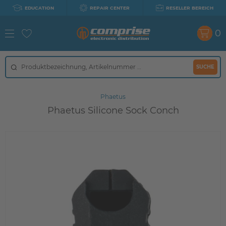
EDUCATION
REPAIR CENTER
RESELLER BEREICH
0
SUCHE
Phaetus
Phaetus Silicone Sock Conch