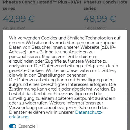
Phaetus Conch Hotend™ Plus - X1/P1
Phaetus Conch Hoten
series
series
42,99 €
48,99 €
inkl. ges. MwSt.
inkl. ges. MwSt.
ab Lager > Lieferzeit 1-3 Werktage
ab Lager > Lieferzeit 1-3 Werkt
Wir verwenden Cookies und ähnliche Technologien auf
unserer Website und verarbeiten personenbezogene
Daten von Besucher:innen unserer Webseite (z.B. IP-
Adresse), um z.B. Inhalte und Anzeigen zu
personalisieren, Medien von Drittanbietern
einzubinden oder Zugriffe auf unsere Website zu
analysieren. Die Datenverarbeitung erfolgt erst durch
gesetzte Cookies. Wir teilen diese Daten mit Dritten,
DAS KÖNNTE SIE AUCH INTERESSIEREN
die wir in den Einstellungen benennen.
Die Datenverarbeitung kann mit Einwilligung oder
aufgrund eines berechtigten Interesses erfolgen. Die
Zustimmung kann erteilt oder abgelehnt werden. Es
besteht das Recht, nicht einzuwilligen und die
Einwilligung zu einem späteren Zeitpunkt zu ändern
oder zu widerrufen. Weitere Informationen zur
Verwendung personenbezogener Daten und den
Diensten erklären wir in unserer
Daten­schutz­
erklärung
.
Essenziell