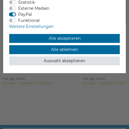
Statistik
Externe Medien
PayPal
Funktional
Weitere Einstellungen
Alle akzeptieren
Alle ablehnen
Phaetus Rapido Hotend_280° HF
Phaetus Dragonfly H
Auswahl akzeptieren
99,00 €
89,00 €
inkl. ges. MwSt.
inkl. ges. MwSt.
ab Lager > Lieferzeit 1-3 Werktage
ab Lager > Lieferzeit 1-3 Werkt