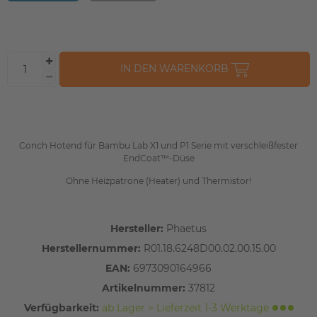
IN DEN WARENKORB
Conch Hotend für Bambu Lab X1 und P1 Serie mit verschleißfester
EndCoat™-Düse
Ohne Heizpatrone (Heater) und Thermistor!
Hersteller:
Phaetus
Herstellernummer:
R01.18.6248D00.02.00.15.00
EAN:
6973090164966
Artikelnummer:
37812
Verfügbarkeit:
ab Lager > Lieferzeit 1-3 Werktage