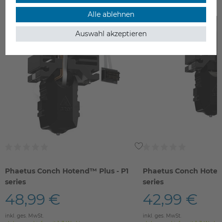
Alle ablehnen
Neu
Neu
Auswahl akzeptieren
Phaetus Conch Hotend™ Plus - P1
Phaetus Conch Hotend
series
series
48,99 €
42,99 €
inkl. ges. MwSt.
inkl. ges. MwSt.