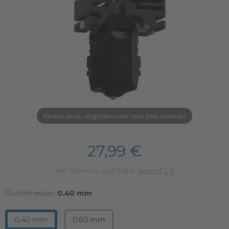
Klicken um zu vergrößern oder nach links schieben
27,99 €
inkl. 19% MwSt. zzgl. 5,95 €
Versand
Durchmesser:
0.40 mm
0.40 mm
0.60 mm