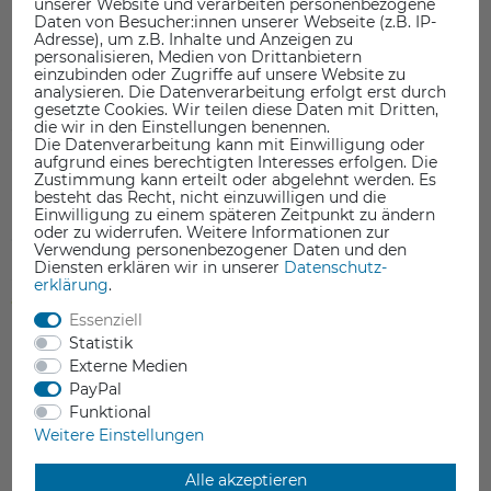
unserer Website und verarbeiten personenbezogene
Daten von Besucher:innen unserer Webseite (z.B. IP-
Adresse), um z.B. Inhalte und Anzeigen zu
personalisieren, Medien von Drittanbietern
einzubinden oder Zugriffe auf unsere Website zu
analysieren. Die Datenverarbeitung erfolgt erst durch
gesetzte Cookies. Wir teilen diese Daten mit Dritten,
die wir in den Einstellungen benennen.
Die Datenverarbeitung kann mit Einwilligung oder
aufgrund eines berechtigten Interesses erfolgen. Die
Zustimmung kann erteilt oder abgelehnt werden. Es
Phaetus Silicone Sock Conch
besteht das Recht, nicht einzuwilligen und die
Einwilligung zu einem späteren Zeitpunkt zu ändern
oder zu widerrufen. Weitere Informationen zur
2,00 €
Verwendung personenbezogener Daten und den
Diensten erklären wir in unserer
Daten­schutz­
erklärung
.
inkl. ges. MwSt.
ab Lager > Lieferzeit 1-3 Werktage
Essenziell
Statistik
Externe Medien
PayPal
Funktional
Weitere Einstellungen
DAS KÖNNTE SIE AUCH INTERESSIEREN
Alle akzeptieren