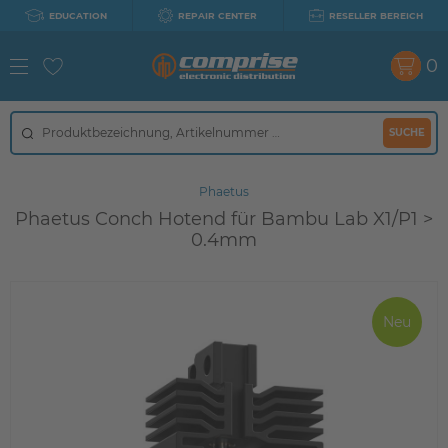
EDUCATION
REPAIR CENTER
RESELLER BEREICH
0
SUCHE
Phaetus
Phaetus Conch Hotend für Bambu Lab X1/P1 >
0.4mm
Neu