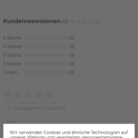
Kundenrezensionen
(0)
5
0
4
0
3
0
2
0
1
0
Wir verwenden Cookies und ähnliche Technologien auf
unserer Website und verarbeiten personenbezogene