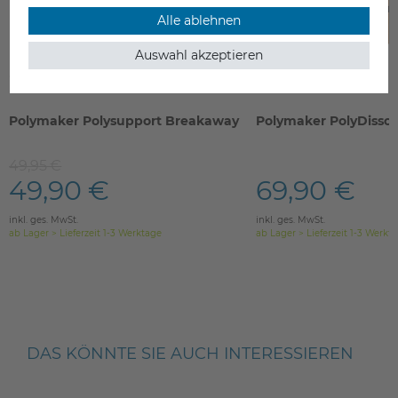
Alle ablehnen
Auswahl akzeptieren
Polymaker Polysupport Breakaway
Polymaker PolyDisso
49,95 €
49,90 €
69,90 €
inkl. ges. MwSt.
inkl. ges. MwSt.
ab Lager > Lieferzeit 1-3 Werktage
ab Lager > Lieferzeit 1-3 Werkt
DAS KÖNNTE SIE AUCH INTERESSIEREN