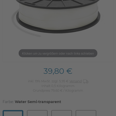
Klicken um zu vergrößern oder nach links schieben
39,80 €
inkl. 19% MwSt. zzgl. 5,95 €
Versand
Inhalt
0,5
Kilogramm
Grundpreis
79,60 € / Kilogramm
Farbe:
Water Semi-transparent