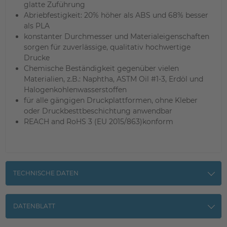
glatte Zuführung
Abriebfestigkeit: 20% höher als ABS und 68% besser
als PLA
konstanter Durchmesser und Materialeigenschaften
sorgen für zuverlässige, qualitativ hochwertige
Drucke
Chemische Beständigkeit gegenüber vielen
Materialien, z.B.: Naphtha, ASTM Oil #1-3, Erdöl und
Halogenkohlenwasserstoffen
für alle gängigen Druckplattformen, ohne Kleber
oder Druckbesttbeschichtung anwendbar
REACH and RoHS 3 (EU 2015/863)konform
TECHNISCHE DATEN
DATENBLATT