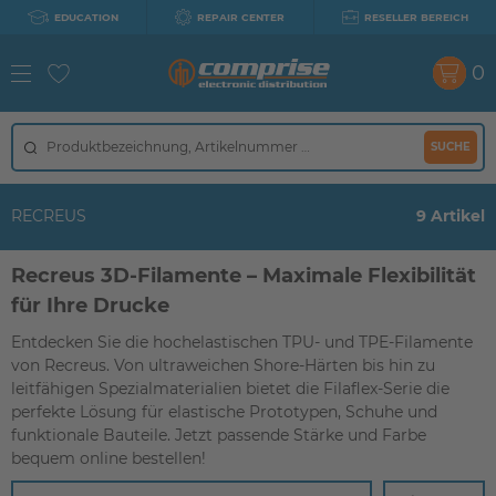
EDUCATION
REPAIR CENTER
RESELLER BEREICH
0
SUCHE
RECREUS
9 Artikel
Recreus 3D-Filamente – Maximale Flexibilität
für Ihre Drucke
Entdecken Sie die hochelastischen TPU- und TPE-Filamente
von Recreus. Von ultraweichen Shore-Härten bis hin zu
leitfähigen Spezialmaterialien bietet die Filaflex-Serie die
perfekte Lösung für elastische Prototypen, Schuhe und
funktionale Bauteile. Jetzt passende Stärke und Farbe
bequem online bestellen!