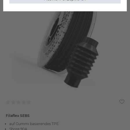
Filaflex SEBS
auf Gummi basierendes TPE
Shore 90A