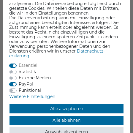
analysieren. Die Datenverarbeitung erfolgt erst durch
gesetzte Cookies. Wir teilen diese Daten mit Dritten,
die wir in den Einstellungen benennen.
Filaflex Foamy
Die Datenverarbeitung kann mit Einwilligung oder
aufgrund eines berechtigten Interesses erfolgen. Die
Mit dynamischer Schäumtechnologie, um leichte, elastische Teile
Zustimmung kann erteilt oder abgelehnt werden. Es
mit reduziertem Gewicht und Dichte zu drucken.
besteht das Recht, nicht einzuwilligen und die
Einwilligung zu einem späteren Zeitpunkt zu ändern
TPU
oder zu widerrufen. Weitere Informationen zur
Einstellbar von 82 A bis 60 A Shore
Verwendung personenbezogener Daten und den
Drucktemperatur 248 - 252 °C
Diensten erklären wir in unserer
Daten­schutz­
1.75 mm
erklärung
.
verschied. Farben
Essenziell
45,95 €
Statistik
Externe Medien
inkl. ges. MwSt.
PayPal
Lieferzeit 5-10 Werktage
Funktional
Weitere Einstellungen
Alle akzeptieren
Alle ablehnen
Auswahl akzeptieren