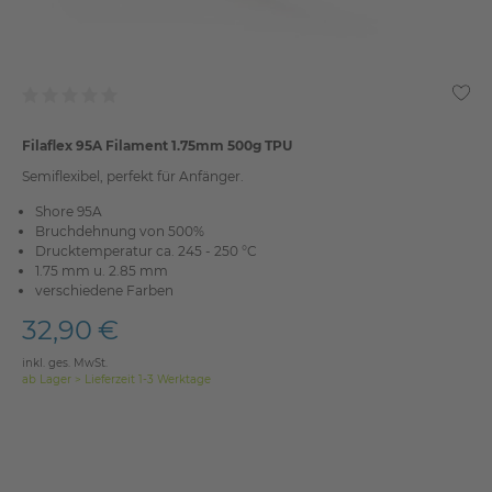
Filaflex 95A Filament 1.75mm 500g TPU
Semiflexibel, perfekt für Anfänger.
Shore 95A
Bruchdehnung von 500%
Drucktemperatur ca. 245 - 250 °C
1.75 mm u. 2.85 mm
verschiedene Farben
32,90 €
inkl. ges. MwSt.
ab Lager > Lieferzeit 1-3 Werktage