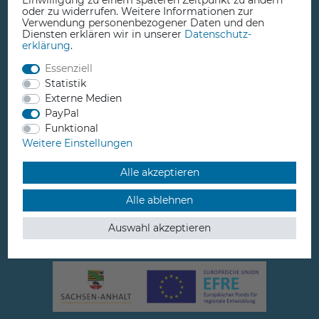
Einwilligung zu einem späteren Zeitpunkt zu ändern
+49 3923 610050
oder zu widerrufen. Weitere Informationen zur
Verwendung personenbezogener Daten und den
Diensten erklären wir in unserer
Daten­schutz­
erklärung
.
Essenziell
Statistik
info@comprise.de
Externe Medien
PayPal
Funktional
Weitere Einstellungen
Jütrichauer Straße 3
Alle akzeptieren
39261 Zerbst / Anhalt
Alle ablehnen
Germany
Auswahl akzeptieren
Öffnungszeiten:
Mo-Fr: 10-13 Uhr / 14-18 Uhr