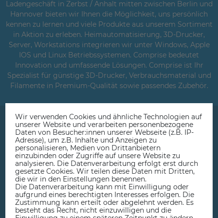
Ladengeschäft in Zerbst / Anhalt mitten zwischen Berlin und
Hannover bieten wir Ihnen die Möglichkeit, uns persönlich
kennen zu lernen und viele Produkte aus unserem Sortiment
in Aktion zu erleben. Heimautomatisierung, 3D-Drucker,
Server, Workstations integrieren wir unter Windows, Apple
IOS und Linux Betriebssystemen. Comprise bedeutet
Innovation und umfassende Lösungen. Comprise ist Ihr
Spezialist für günstige 3D-Drucker, Verbrauchsmaterial und
Filamente in Premium-Qualität sowie passendes Zubehör.
Wir verwenden Cookies und ähnliche Technologien auf
unserer Website und verarbeiten personenbezogene
Daten von Besucher:innen unserer Webseite (z.B. IP-
Adresse), um z.B. Inhalte und Anzeigen zu
personalisieren, Medien von Drittanbietern
einzubinden oder Zugriffe auf unsere Website zu
Beratung, Service & Ladengeschäft
analysieren. Die Datenverarbeitung erfolgt erst durch
gesetzte Cookies. Wir teilen diese Daten mit Dritten,
die wir in den Einstellungen benennen.
Die Datenverarbeitung kann mit Einwilligung oder
aufgrund eines berechtigten Interesses erfolgen. Die
Zustimmung kann erteilt oder abgelehnt werden. Es
besteht das Recht, nicht einzuwilligen und die