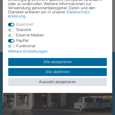
oder zu widerrufen. Weitere Informationen zur
HomeMatic 76795 HM-LC-Sw1-SM Funk-Schaltaktor 1-fach
Verwendung personenbezogener Daten und den
74,95 €
Diensten erklären wir in unserer
Daten­schutz­
erklärung
.
inkl. ges. MwSt.
Essenziell
Lieferzeit 5-10 Werktage
Statistik
Externe Medien
PayPal
Funktional
Weitere Einstellungen
Alle akzeptieren
Alle ablehnen
Auswahl akzeptieren