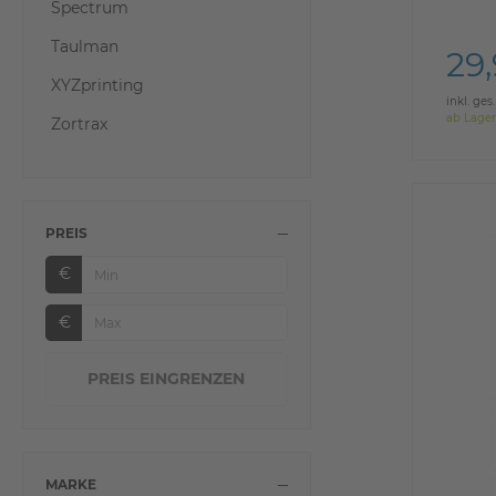
Spectrum
Taulman
29
XYZprinting
inkl. ges
ab Lager
Zortrax
PREIS
€
€
MARKE