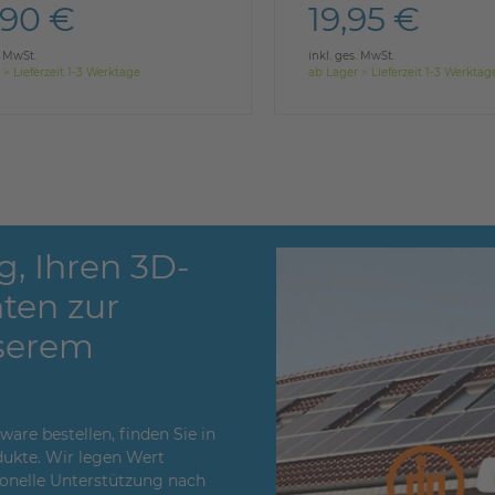
,90 €
19,95 €
. MwSt.
inkl. ges. MwSt.
 > Lieferzeit 1-3 Werktage
ab Lager > Lieferzeit 1-3 Werktag
g, Ihren 3D-
ten zur
serem
re bestellen, finden Sie in
ukte. Wir legen Wert
sionelle Unterstützung nach