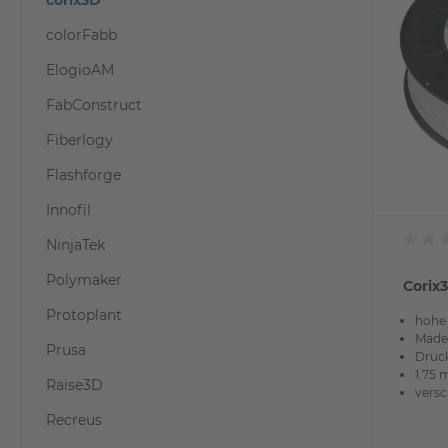
corix3D
colorFabb
ElogioAM
FabConstruct
Fiberlogy
Flashforge
Innofil
NinjaTek
Polymaker
Corix
Protoplant
hohe
Made
Prusa
Druck
1.75 
Raise3D
vers
Recreus