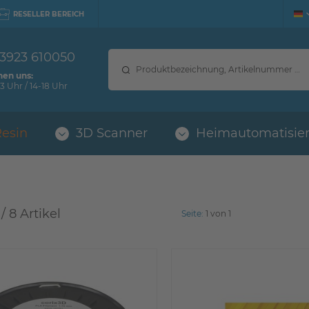
RESELLER BEREICH
 3923 610050
hen uns:
3 Uhr / 14-18 Uhr
Resin
3D Scanner
Heimautomatisie
 / 
8 Artikel
Seite:
1 von 1