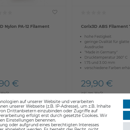
3D Nylon PA-12 Filament
Corix3D ABS Filament
hohe Festigkeit
geringe Ovalität für glatte
Ausdrucke
"Made in Germany"
Drucktemperatur 260° C
1.75 und 3.00 mm
verschiedene Farben erhäl
,90 €
29,90 €
. MwSt.
inkl. ges. MwSt.
 > Lieferzeit 1-3 Werktage
ab Lager > Lieferzeit 1-3 Werktag
nologien auf unserer Website und verarbeiten
n unserer Webseite (z.B. IP-Adresse), um z.B. Inhalte
on Drittanbietern einzubinden oder Zugriffe auf
erarbeitung erfolgt erst durch gesetzte Cookies. Wir
 den Einstellungen benennen.
ung oder aufgrund eines berechtigten Interesses
er abgelehnt werden. Es besteht das Recht, nicht