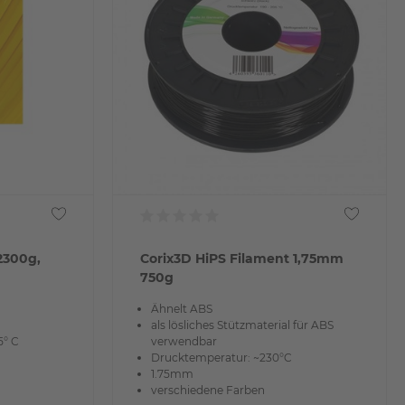
2300g,
Corix3D HiPS Filament 1,75mm
750g
Ähnelt ABS
als lösliches Stützmaterial für ABS
5° C
verwendbar
Drucktemperatur: ~230°C
1.75mm
verschiedene Farben