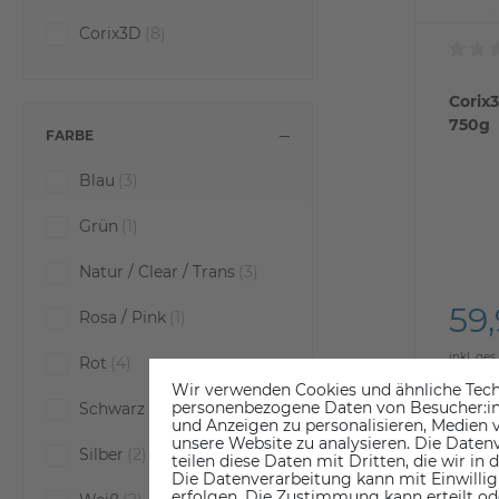
Corix3D
(8)
Corix
750g
FARBE
Blau
(3)
Grün
(1)
Natur / Clear / Trans
(3)
59
Rosa / Pink
(1)
inkl. ges
Rot
(4)
ab Lager
Wir verwenden Cookies und ähnliche Tech
personenbezogene Daten von Besucher:inne
Schwarz
(2)
und Anzeigen zu personalisieren, Medien v
unsere Website zu analysieren. Die Datenv
Silber
(2)
teilen diese Daten mit Dritten, die wir in
Die Datenverarbeitung kann mit Einwillig
erfolgen. Die Zustimmung kann erteilt od