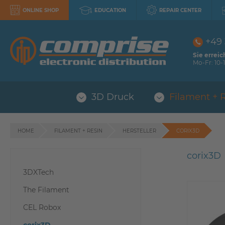
ONLINE SHOP
EDUCATION
REPAIR CENTER
+49
Sie erreic
Mo-Fr: 10-1
3D Druck
Filament + 
HOME
FILAMENT + RESIN
HERSTELLER
CORIX3D
corix3D
3DXTech
The Filament
CEL Robox