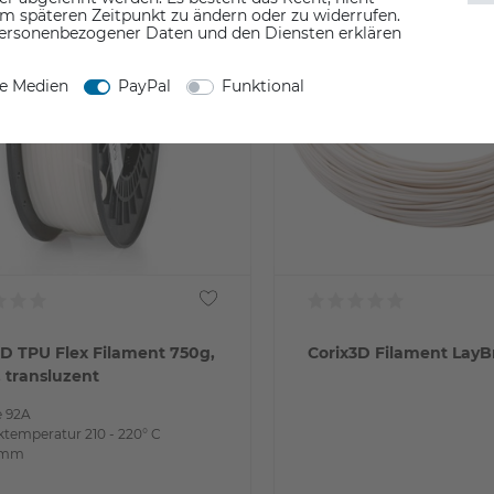
em späteren Zeitpunkt zu ändern oder zu widerrufen.
ersonenbezogener Daten und den Diensten erklären
ne Medien
PayPal
Funktional
3D TPU Flex Filament 750g,
Corix3D Filament LayB
 transluzent
e 92A
temperatur 210 - 220° C
 mm