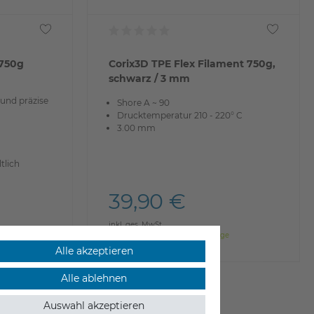
 750g
Corix3D TPE Flex Filament 750g,
schwarz / 3 mm
 und präzise
Shore A ~ 90
Drucktemperatur 210 - 220° C
3.00 mm
tlich
39,90 €
inkl. ges. MwSt.
e
ab Lager > Lieferzeit 1-3 Werktage
Alle akzeptieren
Alle ablehnen
Auswahl akzeptieren