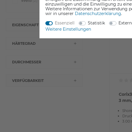
Weiß
(2)
einzuwilligen und die Einwilligung zu ein
Weitere Informationen zur Verwendung p
wir in unserer
Daten­schutz­erklärung
.
Essenziell
Statistik
Exter
EIGENSCHAFT
Weitere Einstellungen
HÄRTEGRAD
DURCHMESSER
VERFÜGBARKEIT
Corix
3 mm,
Shor
Druck
3.00