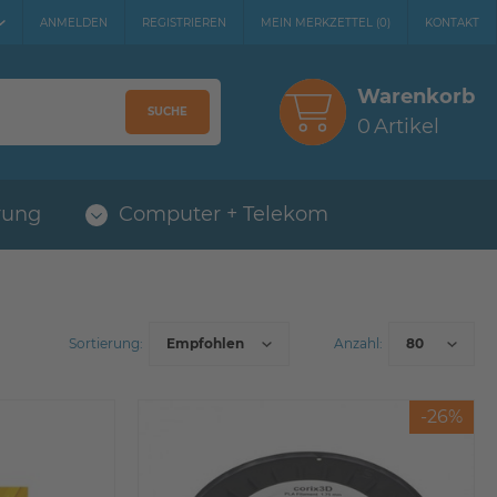
ANMELDEN
REGISTRIEREN
MEIN MERKZETTEL
(
0
)
KONTAKT
Warenkorb
SUCHE
0
Artikel
rung
Computer + Telekom
-26%