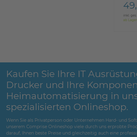
49
inkl. ges
ab Lager
Kaufen Sie Ihre IT Ausrüstun
Drucker und Ihre Komponen
Heimautomatisierung in un
spezialisierten Onlineshop.
Wenn Sie als Privatperson oder Unternehmen Hard- und Softwa
unserem Comprise Onlineshop viele durch uns erprobte Prod
darauf, Ihnen beste Preise und gleichzeitig auch eine profes