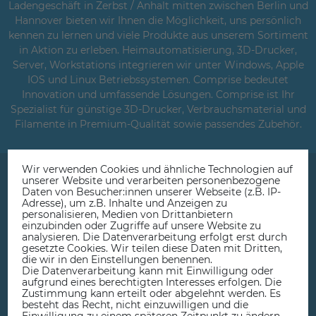
Ladengeschäft in Zerbst / Anhalt mitten zwischen Berlin und
Hannover bieten wir Ihnen die Möglichkeit, uns persönlich
kennen zu lernen und viele Produkte aus unserem Sortiment
in Aktion zu erleben. Heimautomatisierung, 3D-Drucker,
Server, Workstations integrieren wir unter Windows, Apple
IOS und Linux Betriebssystemen. Comprise bedeutet
Innovation und umfassende Lösungen. Comprise ist Ihr
Spezialist für günstige 3D-Drucker, Verbrauchsmaterial und
Filamente in Premium-Qualität sowie passendes Zubehör.
Wir verwenden Cookies und ähnliche Technologien auf
unserer Website und verarbeiten personenbezogene
Daten von Besucher:innen unserer Webseite (z.B. IP-
Adresse), um z.B. Inhalte und Anzeigen zu
personalisieren, Medien von Drittanbietern
einzubinden oder Zugriffe auf unsere Website zu
Beratung, Service & Ladengeschäft
analysieren. Die Datenverarbeitung erfolgt erst durch
gesetzte Cookies. Wir teilen diese Daten mit Dritten,
die wir in den Einstellungen benennen.
Die Datenverarbeitung kann mit Einwilligung oder
aufgrund eines berechtigten Interesses erfolgen. Die
Zustimmung kann erteilt oder abgelehnt werden. Es
besteht das Recht, nicht einzuwilligen und die