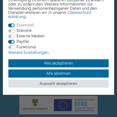
Einwilligung zu einem späteren Zeitpunkt zu ändern
+49 3923 610050
oder zu widerrufen. Weitere Informationen zur
Verwendung personenbezogener Daten und den
Diensten erklären wir in unserer
Daten­schutz­
erklärung
.
Essenziell
Statistik
info@comprise.de
Externe Medien
PayPal
Funktional
Weitere Einstellungen
Jütrichauer Straße 3
Alle akzeptieren
39261 Zerbst / Anhalt
Alle ablehnen
Germany
Auswahl akzeptieren
Öffnungszeiten:
Mo-Fr: 10-13 Uhr / 14-18 Uhr