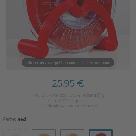
Klicken um zu vergrößern oder nach links schieben
25,95 €
inkl. 19% MwSt. zzgl. 5,95 €
Versand
Inhalt
0,75
Kilogramm
Grundpreis
34,60 € / Kilogramm
Farbe:
Red