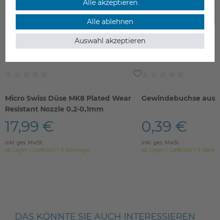
Alle akzeptieren
Alle ablehnen
Auswahl akzeptieren
Micro Swiss Düse MK8 Plated Wear
Gewindebuchse aus 
Resistant Nozzle 0,2-0,1mm
17,99 €
0,39 €
inkl. ges. MwSt.
inkl. ges. MwSt.
ab Lager > Lieferzeit 1-3 Werktage
ab Lager > Lieferzeit 1-3 Werkt
DAS KÖNNTE SIE AUCH INTERESSIEREN