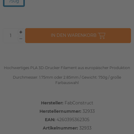
750g
IN DEN WARENKORB
Hochwertiges PLA 3D-Drucker Filament aus europäischer Produktion
Durchmesser: 1.75mm oder 2.85mm / Gewicht: 750g / große
Farbauswahl
Hersteller:
FabConstruct
Herstellernummer:
32933
EAN:
4260395362305
Artikelnummer:
32933