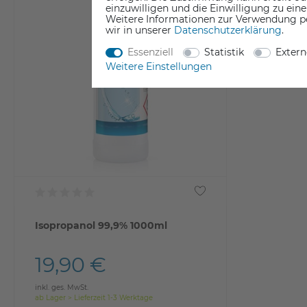
einzuwilligen und die Einwilligung zu ein
Weitere Informationen zur Verwendung p
wir in unserer
Daten­schutz­erklärung
.
Essenziell
Statistik
Exter
Weitere Einstellungen
Isopropanol 99,9% 1000ml
19,90 €
inkl. ges. MwSt.
ab Lager > Lieferzeit 1-3 Werktage