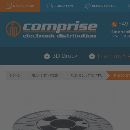
ONLINE SHOP
EDUCATION
REPAIR CENTER
+49
Sie erreic
Mo-Fr: 10-1
3D Druck
Filament + 
HOME
FILAMENT + RESIN
FLEXIBEL / TPE / TPU
FABCONST