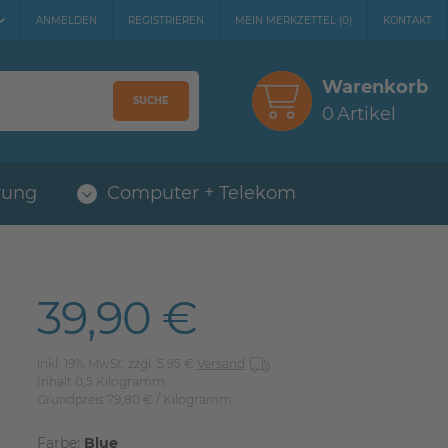
ANMELDEN
REGISTRIEREN
MEIN MERKZETTEL
(
0
)
KONTAKT
Warenkorb
SUCHE
0
Artikel
rung
Computer + Telekom
39,90 €
inkl. 19% MwSt. zzgl. 5,95 €
Versand
Inhalt
0,5
Kilogramm
Grundpreis
79,80 € / Kilogramm
Farbe:
Blue