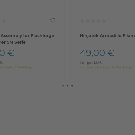
 Assembly für Flashforge
Ninjatek Armadillo Fila
er 5M Serie
0 €
49,00 €
St.
inkl. ges. MwSt.
eferzeit 1-3 Werktage
ab Lager > Lieferzeit 1-3 Werktage