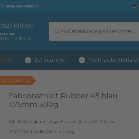
RESELLER BEREICH
 3923 610050
hen uns:
3 Uhr / 14-18 Uhr
Resin
3D Scanner
Heimautomatisie
RUCT RUBBER 45
Fabconstruct Rubber 45 blau
1.75mm 500g
Sehr flexibles gummiartiges Filament für das 3D-Drucken
TPC / 1.75 mm oder 2.85mm / 500g