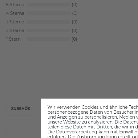
5
0
4
0
3
0
2
0
1
0
Wir verwenden Cookies und ähnliche Tech
ZUBEHÖR
personenbezogene Daten von Besucher:inne
und Anzeigen zu personalisieren, Medien v
unsere Website zu analysieren. Die Datenv
teilen diese Daten mit Dritten, die wir in
Die Datenverarbeitung kann mit Einwillig
erfolgen. Die Zustimmung kann erteilt od