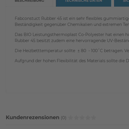
BESCHREIBUNG
TECHNISCHE DATEN
SI
Fabconstuct Rubber 45 ist ein sehr flexibles gummiartig
Beständigkeit gegenüber Chemikalien und extremen Tem
Das BIO Leistungsthermoplast Co-Polyester hat einen 
Rubber 45 besitzt zudem eine hervorragende UV-Beständ
Die Heizbetttemperatur sollte ± 80 - 100˚C betragen. 
Aufgrund der hohen Flexibilität des Materials sollte die
Kundenrezensionen
(0)