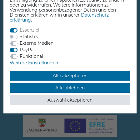
Einwilligung zu einem späteren Zeitpunkt zu ändern
+49 3923 610050
oder zu widerrufen. Weitere Informationen zur
Verwendung personenbezogener Daten und den
Diensten erklären wir in unserer
Daten­schutz­
erklärung
.
Essenziell
Statistik
info@comprise.de
Externe Medien
PayPal
Funktional
Weitere Einstellungen
Jütrichauer Straße 3
Alle akzeptieren
39261 Zerbst / Anhalt
Alle ablehnen
Germany
Auswahl akzeptieren
Öffnungszeiten:
Mo-Fr: 10-13 Uhr / 14-18 Uhr