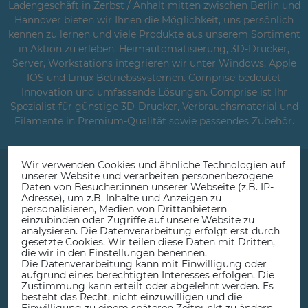
Ladengeschäft in Zerbst / Anhalt mitten zwischen Berlin und
Hannover bieten wir Ihnen die Möglichkeit, uns persönlich
kennen zu lernen und viele Produkte aus unserem Sortiment
in Aktion zu erleben. Heimautomatisierung, 3D-Drucker,
Server, Workstations integrieren wir unter Windows, Apple
IOS und Linux Betriebssystemen. Comprise bedeutet
Innovation und umfassende Lösungen. Comprise ist Ihr
Spezialist für günstige 3D-Drucker, Verbrauchsmaterial und
Filamente in Premium-Qualität sowie passendes Zubehör.
Wir verwenden Cookies und ähnliche Technologien auf
unserer Website und verarbeiten personenbezogene
Daten von Besucher:innen unserer Webseite (z.B. IP-
Adresse), um z.B. Inhalte und Anzeigen zu
personalisieren, Medien von Drittanbietern
einzubinden oder Zugriffe auf unsere Website zu
Beratung, Service & Ladengeschäft
analysieren. Die Datenverarbeitung erfolgt erst durch
gesetzte Cookies. Wir teilen diese Daten mit Dritten,
die wir in den Einstellungen benennen.
Die Datenverarbeitung kann mit Einwilligung oder
aufgrund eines berechtigten Interesses erfolgen. Die
Zustimmung kann erteilt oder abgelehnt werden. Es
besteht das Recht, nicht einzuwilligen und die