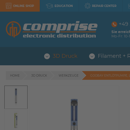
ONLINE SHOP
EDUCATION
REPAIR CENTER
+49
Sie erreic
Mo-Fr: 10-1
3D Druck
Filament + 
HOME
3D DRUCK
WERKZEUGE
GOOBAY ENTLÖTPUMPE, L