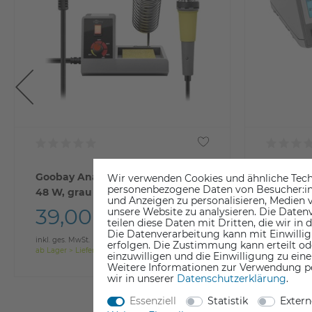
Goobay Analoge Lötstation AP2,
Goobay D
Wir verwenden Cookies und ähnliche Tech
personenbezogene Daten von Besucher:inne
48 W, grau
48 W
und Anzeigen zu personalisieren, Medien v
39,00 €
69,0
unsere Website zu analysieren. Die Datenv
teilen diese Daten mit Dritten, die wir in
Die Datenverarbeitung kann mit Einwillig
inkl. ges. MwSt.
inkl. ges. Mw
erfolgen. Die Zustimmung kann erteilt od
ab Lager > Lieferzeit 1-3 Werktage
ab Lager > Li
einzuwilligen und die Einwilligung zu ein
Weitere Informationen zur Verwendung p
wir in unserer
Daten­schutz­erklärung
.
Essenziell
Statistik
Exter