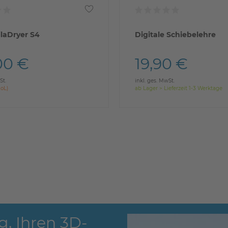
laDryer S4
Digitale Schiebelehre
00 €
19,90 €
St.
inkl. ges. MwSt.
EoL)
ab Lager > Lieferzeit 1-3 Werktage
g, Ihren 3D-