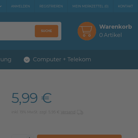
ANMELDEN
REGISTRIEREN
MEIN MERKZETTEL
(
0
)
KONTAKT
Warenkorb
SUCHE
0
Artikel
rung
Computer + Telekom
5,99 €
inkl. 19% MwSt. zzgl. 5,95 €
Versand