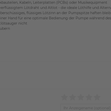
ikbauteilen, Kabeln, Leiterplatten (PCBs) oder Musikequipment
flüssigtem Lötdraht und Altlot - die ideale Löthilfe und Alterna
überschüssiges, flüssiges Lötzinn an der Pumpspitze haften bleib
einer Hand für eine optimale Bedienung der Pumpe während des
lötsauger nicht
äubern