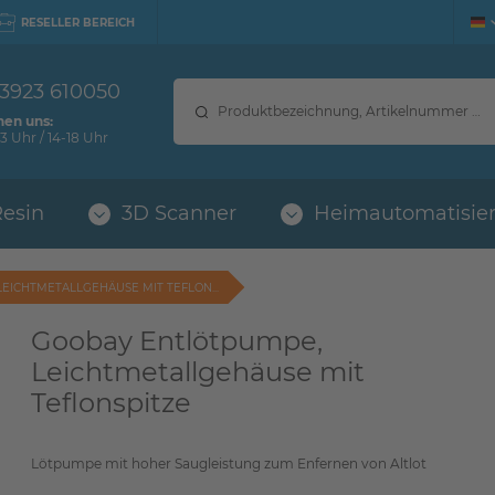
RESELLER BEREICH
 3923 610050
hen uns:
3 Uhr / 14-18 Uhr
Resin
3D Scanner
Heimautomatisie
EICHTMETALLGEHÄUSE MIT TEFLON...
Goobay Entlötpumpe,
Leichtmetallgehäuse mit
Teflonspitze
Lötpumpe mit hoher Saugleistung zum Enfernen von Altlot