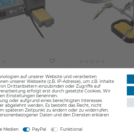
igitale Lötstation EP5,
Goobay Löthilfe mit Lupe 
nologien auf unserer Website und verarbeiten
n unserer Webseite (z.B. IP-Adresse), um z.B. Inhalte
Hand
on Drittanbietern einzubinden oder Zugriffe auf
0 €
22,90 €
erarbeitung erfolgt erst durch gesetzte Cookies. Wir
 den Einstellungen benennen.
ung oder aufgrund eines berechtigten Interesses
St.
inkl. ges. MwSt.
er abgelehnt werden. Es besteht das Recht, nicht
eferzeit 1-3 Werktage
ab Lager > Lieferzeit 1-3 Werktage
em späteren Zeitpunkt zu ändern oder zu widerrufen.
ersonenbezogener Daten und den Diensten erklären
ne Medien
PayPal
Funktional