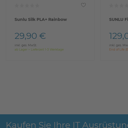
Sunlu Silk PLA+ Rainbow
SUNLU Fi
29,90 €
129,
inkl. ges. MwSt.
inkl. ges. Mw
ab Lager > Lieferzeit 1-3 Werktage
End of Life (
Kaufen Sie Ihre IT Ausrüstun