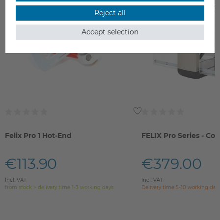
Reject all
Accept selection
Felix Pro 1 Hot-End
FELIX Pro Series - Cov
€113.90
€379.00
Incl. VAT
Incl. VAT
from stock > delivery time 1-3 working days
Delivery time 5-10 working day