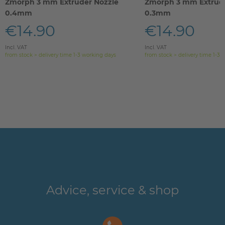
Zmorph 3 mm Extruder Nozzle
Zmorph 3 mm Extrude
0.4mm
0.3mm
€14.90
€14.90
Incl. VAT
Incl. VAT
from stock > delivery time 1-3 working days
from stock > delivery time 1-3 
Advice, service & shop