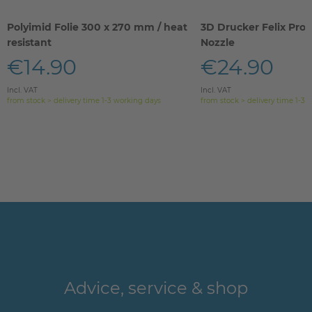
Polyimid Folie 300 x 270 mm / heat
3D Drucker Felix Pro 
resistant
Nozzle
€14.90
€24.90
Incl. VAT
Incl. VAT
from stock > delivery time 1-3 working days
from stock > delivery time 1-3 
Advice, service & shop