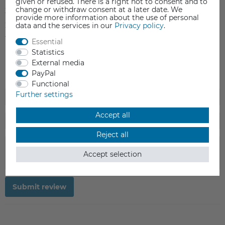
given or refused. There is a right not to consent and to
change or withdraw consent at a later date. We
3
0
provide more information about the use of personal
2
0
data and the services in our
Privacy policy
.
1
0
Essential
Statistics
External media
PayPal
Functional
Further settings
Accept all
Reject all
Accept selection
Submit review