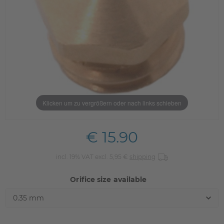
Klicken um zu vergrößern oder nach links schieben
€ 15.90
incl. 19% VAT excl. 5,95 €
shipping
Orifice size available