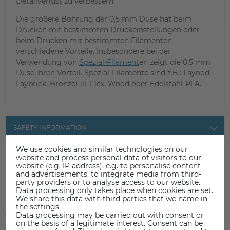
Detailverlust zu verbessern.
Die größere Bohrung der 0,5 mm Düse hat beim
Drucken mit bestimmten Druckeinstellungen oder
beim Drucken mit bestimmten Filamenten
verschiedene Vorteile. Insbesondere bei der
Verwendung von
Spezial-Filament
en zeigt die 0,5 mm
Düse ihren Vorteil. Spezial-Filamente sind z.B.: Layood,
Laybrick, BronzeFill, Flex, Wood oder Edelstahl-PLA.
SAFETY INFORMATION
We use cookies and similar technologies on our
website and process personal data of visitors to our
website (e.g. IP address), e.g. to personalise content
and advertisements, to integrate media from third-
party providers or to analyse access to our website.
Item reviews
(0)
Data processing only takes place when cookies are set.
We share this data with third parties that we name in
the settings.
5
0
Data processing may be carried out with consent or
on the basis of a legitimate interest. Consent can be
4
0