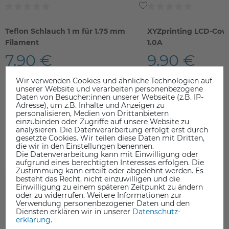
Teflon Schlauch 1 m für 1.75 mm
XYZprinting LCD-Cover
Filament
1.0A
7,90 €
9,90 €
inkl. ges. MwSt.
inkl. ges. MwSt.
Wir verwenden Cookies und ähnliche Technologien auf
ab Lager > Lieferzeit 1-3 Werktage
ab Lager > Lieferzeit 1-3 Werkt
unserer Website und verarbeiten personenbezogene
Daten von Besucher:innen unserer Webseite (z.B. IP-
Adresse), um z.B. Inhalte und Anzeigen zu
personalisieren, Medien von Drittanbietern
einzubinden oder Zugriffe auf unsere Website zu
analysieren. Die Datenverarbeitung erfolgt erst durch
gesetzte Cookies. Wir teilen diese Daten mit Dritten,
die wir in den Einstellungen benennen.
DAS KÖNNTE SIE AUCH INTERESSIEREN
Die Datenverarbeitung kann mit Einwilligung oder
aufgrund eines berechtigten Interesses erfolgen. Die
Zustimmung kann erteilt oder abgelehnt werden. Es
besteht das Recht, nicht einzuwilligen und die
Einwilligung zu einem späteren Zeitpunkt zu ändern
oder zu widerrufen. Weitere Informationen zur
Verwendung personenbezogener Daten und den
Diensten erklären wir in unserer
Daten­schutz­
erklärung
.