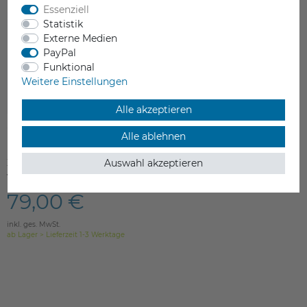
Essenziell
Statistik
Externe Medien
PayPal
Funktional
Weitere Einstellungen
Alle akzeptieren
Alle ablehnen
XYZprinting Druckbett da Vinci 1.0,
Auswahl akzeptieren
1.0A und 1.1 / Glas / 20x20cm
79,00 €
inkl. ges. MwSt.
ab Lager > Lieferzeit 1-3 Werktage