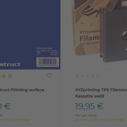
ruct Printing surface
XYZprinting TPE Filamen
Kassette weiß
0 €
19,95 €
St.
inkl. ges. MwSt.
eferzeit 1-3 Werktage
ab Lager > Lieferzeit 1-3 Werktage