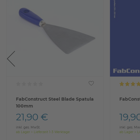
FabConstruct Steel Blade Spatula
FabConst
100mm
21,90 €
19,9
inkl. ges. MwSt.
inkl. ges. Mw
ab Lager > Lieferzeit 1-3 Werktage
ab Lager > Li