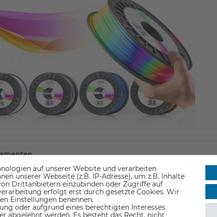
ilamenten
nologien auf unserer Website und verarbeiten
ament beträgt ca. 205 ° C.
n unserer Webseite (z.B. IP-Adresse), um z.B. Inhalte
n Eigenschaften besitzt, können Sie durch individuelle Tempera
on Drittanbietern einzubinden oder Zugriffe auf
erarbeitung erfolgt erst durch gesetzte Cookies. Wir
elen Faktoren abhängig.
 den Einstellungen benennen.
e Schichthöhe beeinflussen die Qualität Ihrer Ausdrucke.
ung oder aufgrund eines berechtigten Interesses
er abgelehnt werden. Es besteht das Recht, nicht