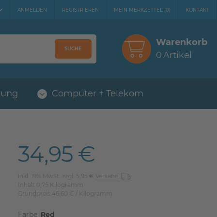
ANMELDEN
REGISTRIEREN
MEIN MERKZETTEL
(
0
)
KONTAKT
Warenkorb
SUCHE
0
Artikel
rung
Computer + Telekom
34,95 €
inkl. 19% MwSt. zzgl. 5,95 €
Versand
Inhalt
0,75
Kilogramm
Grundpreis
46,60 € / Kilogramm
Farbe:
Red