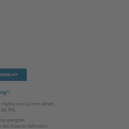
TENBLATT
ny".
er Haptik von Gummi ähnelt.
als TPE.
ing geeignet.
n die Düse zu befördern.