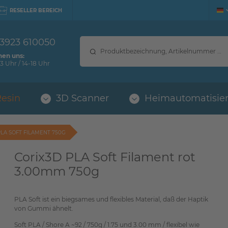
RESELLER BEREICH
 3923 610050
hen uns:
3 Uhr / 14-18 Uhr
Resin
3D Scanner
Heimautomatisie
PLA SOFT FILAMENT 750G
Corix3D PLA Soft Filament rot
3.00mm 750g
PLA Soft ist ein biegsames und flexibles Material, daß der Haptik
von Gummi ähnelt.
Soft PLA / Shore A ~92 / 750g / 1.75 und 3.00 mm / flexibel wie