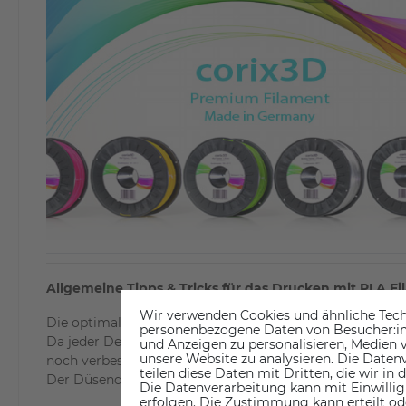
Allgemeine Tipps & Tricks für das Drucken mit PLA F
Wir verwenden Cookies und ähnliche Tech
Die optimale Drucktemperatur für unser Corix3D PLA Fil
personenbezogene Daten von Besucher:inne
Da jeder Desktop 3D-Drucker seine eigenen einzigartige
und Anzeigen zu personalisieren, Medien v
unsere Website zu analysieren. Die Datenv
noch verbessern. Optimale Druckergebnisse sind von vi
teilen diese Daten mit Dritten, die wir in
Der Düsendurchmesser, Ihre Druckgeschwindigkeit und di
Die Datenverarbeitung kann mit Einwillig
erfolgen. Die Zustimmung kann erteilt od