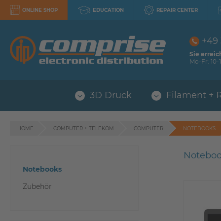
ONLINE SHOP
EDUCATION
REPAIR CENTER
+49
Sie erreic
Mo-Fr: 10-1
3D Druck
Filament + 
HOME
COMPUTER + TELEKOM
COMPUTER
NOTEBOOKS
Notebo
Notebooks
Zubehör