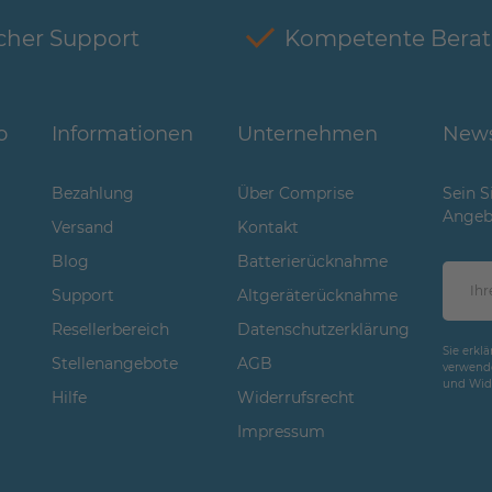
cher Support
Kompetente Bera
o
Informationen
Unternehmen
News
Bezahlung
Über Comprise
Sein S
Angeb
Versand
Kontakt
Blog
Batterierücknahme
Support
Altgeräterücknahme
Resellerbereich
Datenschutzerklärung
Sie erkl
Stellenangebote
AGB
verwende
und Wide
Hilfe
Widerrufsrecht
Impressum