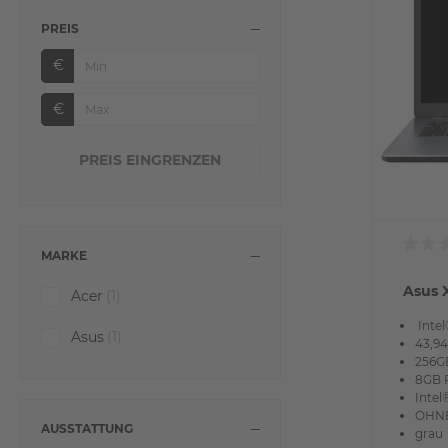
PREIS
€
€
MARKE
Asus 
Acer
(1)
Intel
Asus
(1)
43,94
256G
8GB
Inte
OHNE
AUSSTATTUNG
grau