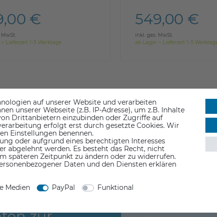
9,00 €
549,00 €
. MwSt.
inkl. ges. MwSt.
 > Lieferzeit 1-3 Werktage
ab Lager > Lieferzeit 1-3 Werktag
nologien auf unserer Website und verarbeiten
n unserer Webseite (z.B. IP-Adresse), um z.B. Inhalte
on Drittanbietern einzubinden oder Zugriffe auf
erarbeitung erfolgt erst durch gesetzte Cookies. Wir
 den Einstellungen benennen.
ung oder aufgrund eines berechtigten Interesses
er abgelehnt werden. Es besteht das Recht, nicht
em späteren Zeitpunkt zu ändern oder zu widerrufen.
ersonenbezogener Daten und den Diensten erklären
ne Medien
PayPal
Funktional
g, Ihren 3D-
ten zur