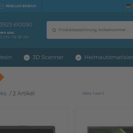
RESELLER BEREICH
 3923 610050
hen uns:
3 Uhr / 14-18 Uhr
Resin
3D Scanner
Heimautomatisie
oks
 / 
2 Artikel
Seite:
1 von 1