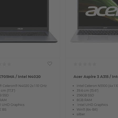
X705MA / Intel N4020
Acer Aspire 3 A315 / In
® Celeron® N4020 2x 1.10 GHz
Intel Celeron N5100 (4x 1.
 cm (17,3")
39.6 cm (15.6")
B SSD
256GB SSD
 RAM
8GB RAM
l® UHD Graphics
Intel UHD Graphics
 BS
Win11 (64-Bit)
silber