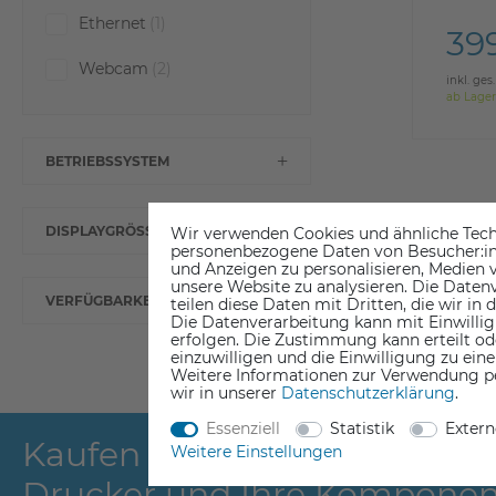
Ethernet
(1)
39
Webcam
(2)
inkl. ges
ab Lager
BETRIEBSSYSTEM
DISPLAYGRÖSSE
Wir verwenden Cookies und ähnliche Tech
personenbezogene Daten von Besucher:inne
und Anzeigen zu personalisieren, Medien v
unsere Website zu analysieren. Die Datenv
VERFÜGBARKEIT
teilen diese Daten mit Dritten, die wir in
Die Datenverarbeitung kann mit Einwillig
erfolgen. Die Zustimmung kann erteilt od
einzuwilligen und die Einwilligung zu ein
Weitere Informationen zur Verwendung p
wir in unserer
Daten­schutz­erklärung
.
Essenziell
Statistik
Exter
Kaufen Sie Ihre IT Ausrüstun
Weitere Einstellungen
Drucker und Ihre Komponen